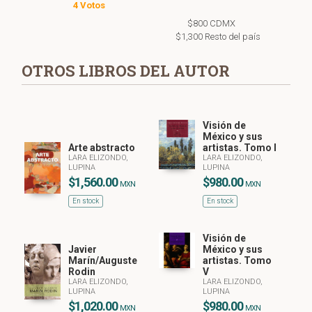
4 Votos
$800 CDMX
$1,300 Resto del país
OTROS LIBROS DEL AUTOR
Visión de
México y sus
Arte abstracto
artistas. Tomo I
LARA ELIZONDO,
LARA ELIZONDO,
LUPINA
LUPINA
$1,560.00
$980.00
MXN
MXN
En stock
En stock
Visión de
Javier
México y sus
Marín/Auguste
artistas. Tomo
Rodin
V
LARA ELIZONDO,
LARA ELIZONDO,
LUPINA
LUPINA
$1,020.00
$980.00
MXN
MXN