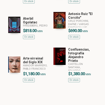
En stock
En stock
Antonio Ruiz "El
Corcito"
Aterbil
CRUZ PORCHINI,
Ogolatac
DAFNE
/
VARGAS
FRIEDEBERG, PEDRO
SANTIAGO LUIS
$818.00
$690.00
(ED.)
MXN
MXN
En stock
En stock
Confluencias,
fotografía
Alejandro
Arte virreinal
Prieto
del Siglo XIX
CASTELLÓN
AMADOR MARRERO,
SANTANA,
PABLO FRANCISCO
EDUARDO
$1,180.00
$1,380.00
MXN
MXN
En stock
En stock