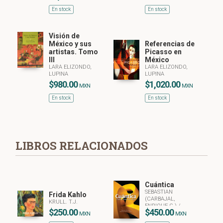
En stock
En stock
Visión de
México y sus
Referencias de
artistas. Tomo
Picasso en
III
México
LARA ELIZONDO,
LARA ELIZONDO,
LUPINA
LUPINA
$980.00
$1,020.00
MXN
MXN
En stock
En stock
LIBROS RELACIONADOS
Cuántica
SEBASTIAN
Frida Kahlo
(CARBAJAL,
KRULL. T.J.
ENRIQUE G.)
/
$250.00
$450.00
HERRERA CORRAL,
MXN
MXN
GERARDO