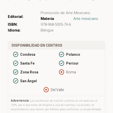
Promoción de Arte Mexicano
Editorial:
Materia
Arte mexicano
ISBN:
978-968-5005-74-6
Idioma:
Bilingüe
DISPONIBILIDAD EN CENTROS
Condesa
Polanco
Santa Fe
Perisur
Zona Rosa
Roma
San Ángel
Del Valle
Advertencia:
Las existencias de nuestro sistema no son precisas al
100%, por lo que antes de dirigirte a una de nuestras sucursales, te
recomendamos que llames por teléfono para confirmar su disponibilidad.