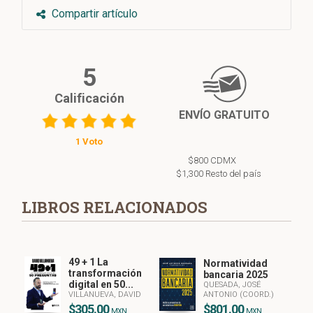
Compartir artículo
5
Calificación
ENVÍO GRATUITO
1 Voto
$800 CDMX
$1,300 Resto del país
LIBROS RELACIONADOS
49 + 1 La
Normatividad
transformación
bancaria 2025
digital en 50...
QUESADA, JOSÉ
VILLANUEVA, DAVID
ANTONIO (COORD.)
$305.00
$801.00
MXN
MXN