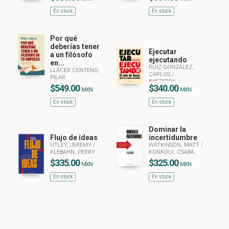
En stock
En stock
Por qué
deberías tener
Ejecutar
a un filósofo
ejecutando
en...
RUIZ GONZÁLEZ,
LLÁCER CENTENO,
CARLOS
/
PILAR
BASTERRA,
$549.00
$340.00
ALEJANDRO
MXN
MXN
En stock
En stock
Dominar la
Flujo de ideas
incertidumbre
UTLEY, JEREMY
/
WATKINSON, MATT
/
KLEBAHN, PERRY
KONKOLY, CSABA
$335.00
$325.00
MXN
MXN
En stock
En stock