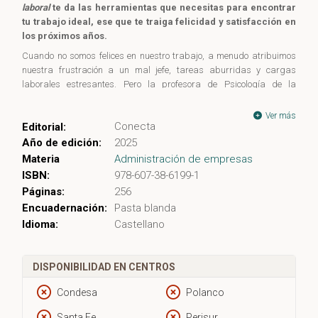
laboral
te da las herramientas que necesitas para encontrar
tu trabajo ideal, ese que te traiga felicidad y satisfacción en
los próximos años.
Cuando no somos felices en nuestro trabajo, a menudo atribuimos
nuestra frustración a un mal jefe, tareas aburridas y cargas
laborales estresantes. Pero la profesora de Psicología de la
Universidad de Nueva York Tessa West sostiene que nuestra
insatisfacción viene de una necesidad psicológica más profunda
Ver más
Conecta
Editorial:
que no se está cumpliendo en el trabajo: Crisis de identidad: ¿tu
trabajo ya no coincide con tu yo actual? Desarraigo: ¿ya no reconoces
Año de edición:
2025
el trabajo que alguna vez amaste? Sobrecarga: ¿estás asumiendo
Materia
Administración de empresas
demasiados roles en el trabajo, cambiando de tareas con
ISBN:
978-607-38-6199-1
demasiada frecuencia o atrapado entre dos caminos? Ser el
Páginas:
256
segundón: ¿siempre sientes que quedas en segundo lugar? Ser la
Encuadernación:
Pasta blanda
estrella infravalorada: ¿te va muy bien en el trabajo, pero las
Idioma:
Castellano
personas a tu alrededor no reconocen tu desempeño?
A través de insights innovadores obtenidos a partir de más de 1
500 entrevistas a reclutadores y expertos en carreras profesionales,
DISPONIBILIDAD EN CENTROS
la autora te ayuda a identificar la razón verdadera de tu infelicidad
y te muestra cómo utilizar ese conocimiento para encontrar un
Condesa
Polanco
puesto diferente, otra empresa o una nueva industria donde puedas
desenvolver todo tu potencial.
Santa Fe
Perisur