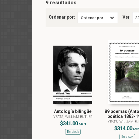
9 resultados
Ordenar por:
Ver
Antología bilingüe
89 poemas (Anto
poética 1883-1
YEATS, WILLIAM BUTLER
YEATS, WILLIAM B
$341.00
MXN
$314.00
MX
En stock
En stock