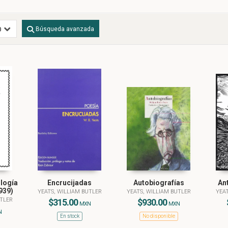
Búsqueda avanzada
logía
Encrucijadas
Autobiografías
An
939)
YEATS, WILLIAM BUTLER
YEATS, WILLIAM BUTLER
YEAT
UTLER
$315.00
$930.00
MXN
MXN
N
En stock
No disponible