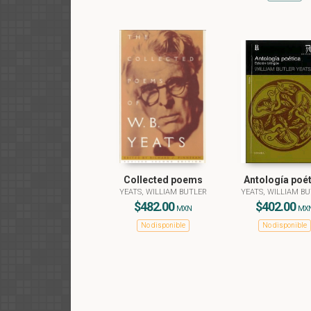
Collected poems
Antología poét
YEATS, WILLIAM BUTLER
YEATS, WILLIAM B
$482.00
$402.00
MXN
MX
No disponible
No disponible