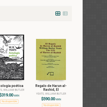
tología poética
Regalo de Harun al-
Rashid, El
S, WILLIAM BUTLER
YEATS, WILLIAM BUTLER
$319.00
MXN
$590.00
MXN
No disponible
No disponible