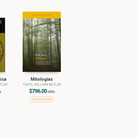
ica
Mitologías
UTLER
YEATS, WILLIAM BUTLER
$796.00
N
MXN
No disponible