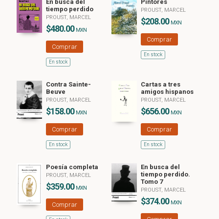
En busca del
Pintores
tiempo perdido
PROUST, MARCEL
PROUST, MARCEL
$208.00
MXN
$480.00
MXN
Comprar
Comprar
En stock
En stock
Contra Sainte-
Cartas a tres
Beuve
amigos hispanos
PROUST, MARCEL
PROUST, MARCEL
$158.00
$656.00
MXN
MXN
Comprar
Comprar
En stock
En stock
Poesía completa
En busca del
tiempo perdido.
PROUST, MARCEL
Tomo 7
$359.00
MXN
PROUST, MARCEL
$374.00
MXN
Comprar