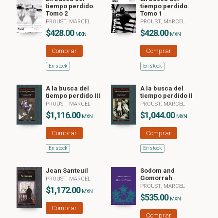
tiempo perdido.
tiempo perdido.
Tomo 2
Tomo 1
PROUST, MARCEL
PROUST, MARCEL
$428.00
$428.00
MXN
MXN
Comprar
Comprar
En stock
En stock
A la busca del
A la busca del
tiempo perdido III
tiempo perdido II
PROUST, MARCEL
PROUST, MARCEL
$1,116.00
$1,044.00
MXN
MXN
Comprar
Comprar
En stock
En stock
Jean Santeuil
Sodom and
Gomorrah
PROUST, MARCEL
PROUST, MARCEL
$1,172.00
MXN
$535.00
MXN
Comprar
Comprar