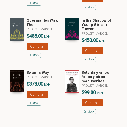
En stock
En stock
Guermantes Way,
In the Shadow of
The
Young Girls in
Flower
PROUST, MARCEL
PROUST, MARCEL
$486.00
MXN
$450.00
MXN
Comprar
Comprar
En stock
En stock
Swann's Way
Setenta y cinco
folios y otros
PROUST, MARCEL
manuscritos...
$378.00
MXN
PROUST, MARCEL
$99.00
MXN
Comprar
Comprar
En stock
En stock