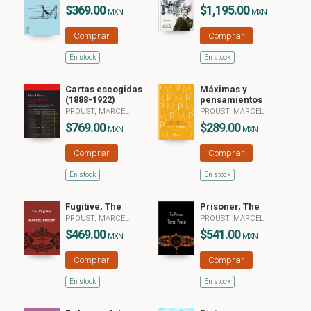
$369.00
$1,195.00
MXN
MXN
Comprar
Comprar
En stock
En stock
Cartas escogidas
Máximas y
(1888-1922)
pensamientos
PROUST, MARCEL
PROUST, MARCEL
$769.00
$289.00
MXN
MXN
Comprar
Comprar
En stock
En stock
Fugitive, The
Prisoner, The
PROUST, MARCEL
PROUST, MARCEL
$469.00
$541.00
MXN
MXN
Comprar
Comprar
En stock
En stock