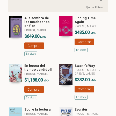
Quitar Filtros
A la sombra de
Finding Time
las muchachas
Again
en flor
PROUST, MARCEL
PROUST, MARCEL
$485.00
MXN
$649.00
MXN
Comprar
Comprar
En stock
En stock
En busca del
Swann's Way
tiempo perdido II
PROUST, MARCEL
/
GRIEVE, JAMES
PROUST, MARCEL
$382.00
$1,188.00
MXN
MXN
Comprar
Comprar
En stock
En stock
Sobre la lectura
Escribir
PROUST, MARCEL
PROUST, MARCEL