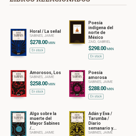
Poesía
indígena del
Horal / La señal
norte de
SABINES, JAIME
México
$278.00
ZAID, GABRIEL
MXN
$298.00
MXN
En stock
En stock
Amorosos, Los
Poesía
SABINES, JAIME
amorosa
SABINES, JAIME
$258.00
MXN
$288.00
MXN
En stock
En stock
Algo sobre la
Adán y Eva /
muerte del
Tarumba /
Mayor Sabines
Diario
/...
semanario y...
SABINES, JAIME
SABINES, JAIME