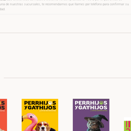
a una de nuestras sucursales, te recomendamos que llames por teléfono para confirmar su
idad.