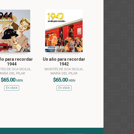
ño para recordar
Un año para recordar
1944
1942
ES DE OCA SICILIA,
MONTES DE OCA SICILIA,
ARÍA DEL PILAR
MARÍA DEL PILAR
$65.00
$65.00
MXN
MXN
En stock
En stock