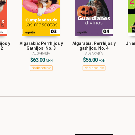
ijos y
Algarabía: Perrhijos y
Algarabía. Perrhijos y
Un a
 2
Gathijos, No. 3
gathijos. No. 4
ALGARABÍA
ALGARABÍA
$63.00
$55.00
MXN
MXN
No disponible
No disponible