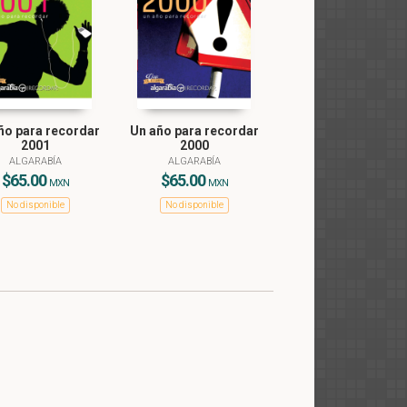
ño para recordar
Un año para recordar
2001
2000
ALGARABÍA
ALGARABÍA
$65.00
$65.00
MXN
MXN
No disponible
No disponible