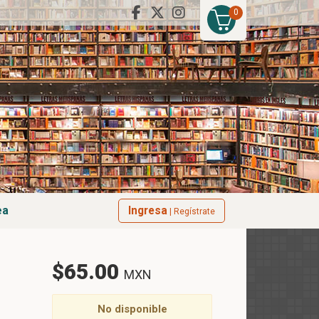
0
ea
Ingresa
| Regístrate
$65.00
MXN
No disponible