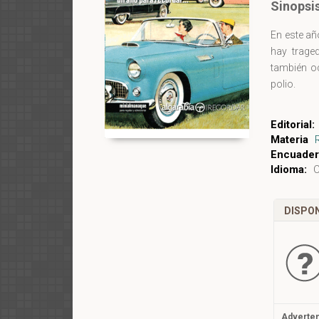
Sinopsi
En este añ
hay trage
también oc
polio.
Editorial:
Materia
Encuader
Idioma:
C
DISPON
Adverten