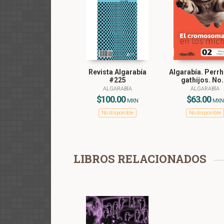
Revista Algarabía
Algarabía. Perrh
#225
gathijos. No.
ALGARABÍA
ALGARABÍA
$100.00
$63.00
MXN
MXN
No disponible
No disponible
LIBROS RELACIONADOS