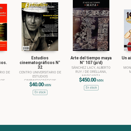
Estudios
Arte del tiempo maya
Un a
cos.
cinematográficos N°
N° 107 (p/d)
32
SÁNCHEZ LACY, ALBERTO
MONT
RUY
/
DE ORELLANA,
M
RIO DE
CENTRO UNIVERSITARIO DE
MARGARITA
ESTUDIOS
$450.00
COS
CINEMATOGRÁFICOS
MXN
$40.00
MXN
En stock
En stock