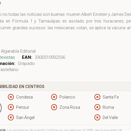
s
o no todas las noticias son buenas: mueren Albert Einstein y James De
dia en Fórmula 1 y Tamaulipas es asolado por tres huracanes; pe
urren grandes sucesos: las mexicanas votan, se aplica la vacuna ant
Algarabía Editorial
Revistas
EAN:
3300310932556
nación:
Grapado
astellano
IBILIDAD EN CENTROS
Condesa
Polanco
Santa Fe
Perisur
Zona Rosa
Roma
San Ángel
Del Valle
cia:
Las existencias de nuestro sistema no son precisas al 100%, por lo que antes de