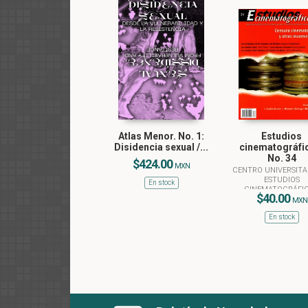
Atlas Menor. No. 1:
Estudios
Disidencia sexual /...
cinematográfi
No. 34
$424.00
MXN
CENTRO UNIVERSITA
ESTUDIOS
En stock
CINEMATOGRÁFI
$40.00
MXN
En stock