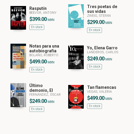
Tres poetas de
Rasputín
sus vidas
BEEVOR, ANTONY
ZWEIG, STEFAN
$399.00
MXN
$299.00
MXN
En stock
En stock
Notas para una
Yo, Elena Garro
autobiografia
LANDEROS, CARLOS
BOLAÑO, ROBERTO
$249.00
MXN
$499.00
MXN
En stock
En stock
Último
Tan flamencas
demonio, El
VEGAS, VALERIA
FERNÁNDEZ, ÓSCAR
$499.00
MXN
$249.00
MXN
En stock
En stock