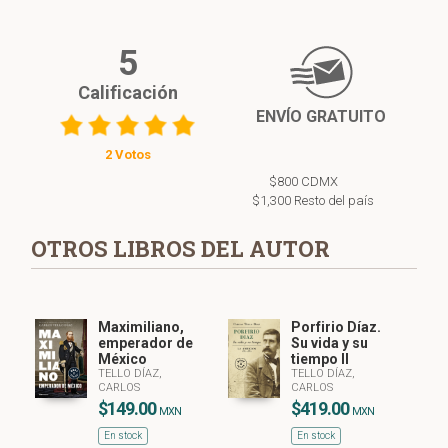
5
Calificación
ENVÍO GRATUITO
2 Votos
$800 CDMX
$1,300 Resto del país
OTROS LIBROS DEL AUTOR
Maximiliano,
Porfirio Díaz.
emperador de
Su vida y su
México
tiempo II
TELLO DÍAZ,
TELLO DÍAZ,
CARLOS
CARLOS
$149.00
$419.00
MXN
MXN
En stock
En stock