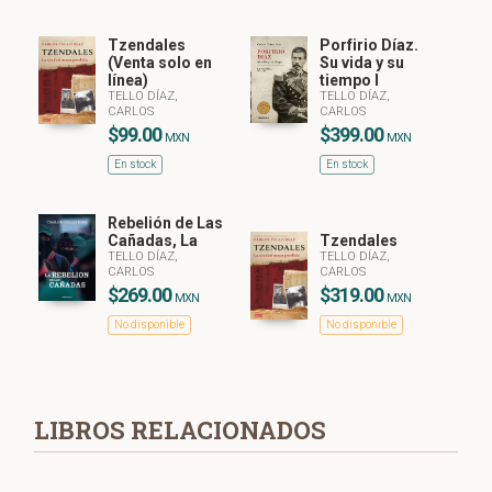
Tzendales
Porfirio Díaz.
(Venta solo en
Su vida y su
línea)
tiempo I
TELLO DÍAZ,
TELLO DÍAZ,
CARLOS
CARLOS
$99.00
$399.00
MXN
MXN
En stock
En stock
Rebelión de Las
Cañadas, La
Tzendales
TELLO DÍAZ,
TELLO DÍAZ,
CARLOS
CARLOS
$269.00
$319.00
MXN
MXN
No disponible
No disponible
LIBROS RELACIONADOS