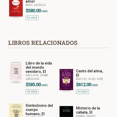
amor
BERG, MONICA
$580.00
MXN
En stock
LIBROS RELACIONADOS
Libro de la vida
del mundo
Canto del alma,
venidero, El
El
ABULAFIA, RABBÍ
ABRAHAM
BAR LEV, IEJIEL RABÍ
$585.00
$612.00
MXN
MXN
En stock
En stock
Simbolismo del
Misterio de la
cuerpo
cábala, El
humano, El
SABAN, MARIO