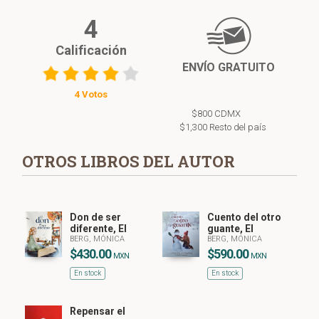
4
Calificación
ENVÍO GRATUITO
4 Votos
$800 CDMX
$1,300 Resto del país
OTROS LIBROS DEL AUTOR
Don de ser
Cuento del otro
diferente, El
guante, El
BERG, MÓNICA
BERG, MÓNICA
$430.00
$590.00
MXN
MXN
En stock
En stock
Repensar el