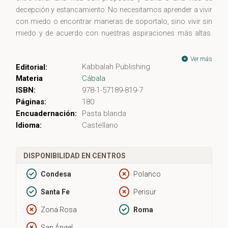
decepción y estancamiento. No necesitamos aprender a vivir
con miedo o encontrar maneras de soportalo, sino vivir sin
miedo y de acuerdo con nuestras aspiraciones más altas.
Tenemos la capacidad de eliminar el miedo de nuestra
realidad.
Ver más
Kabbalah Publishing
Editorial:
El miedo no es una opción provoca, tanto en hombres como
Materia
Cábala
en mujeres, reflexión e inspiración; es una historia de triunfo
ISBN:
978-1-57189-819-7
personal y un manual para la trasformación. Para aquellos
Páginas:
180
que desean encontrar su ser más elevado, alcanzar sus
Encuadernación:
Pasta blanda
sueños y vivir una vida de dicha y plenitud, el miedo no es una
Idioma:
Castellano
opción.
DISPONIBILIDAD EN CENTROS
Condesa
Polanco
Santa Fe
Perisur
Zona Rosa
Roma
San Ángel