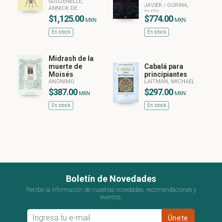
SOUZENELLE,
JAVIER
/
GORINA,
ANNICK DE
CUTY
$1,125.00
$774.00
MXN
MXN
En stock
En stock
Midrash de la
muerte de
Cabalá para
Moisés
principiantes
ANÓNIMO
LAITMAN, MICHAEL
$387.00
$297.00
MXN
MXN
En stock
En stock
Boletín de Novedades
Recibe la información de nuestras novedades, recomendaciones y
eventos.