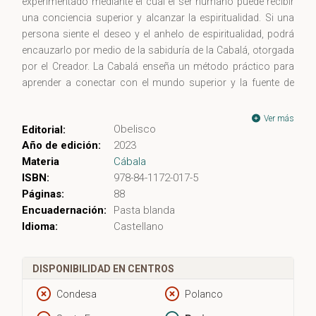
experimentado mediante el cual el ser humano puede recibir
una conciencia superior y alcanzar la espiritualidad. Si una
persona siente el deseo y el anhelo de espiritualidad, podrá
encauzarlo por medio de la sabiduría de la Cabalá, otorgada
por el Creador. La Cabalá enseña un método práctico para
aprender a conectar con el mundo superior y la fuente de
nuestra existencia mientras formamos parte de este mundo.
Ver más
Obelisco
Editorial:
A través de este método el hombre alcanza la perfección,
Año de edición:
2023
toma las riendas de su vida y trasciende los límites del tiempo
Materia
Cábala
y del espacio. De este modo, logra llenar de sentido su vida y
ISBN:
978-84-1172-017-5
alcanzar la serenidad y el gozo infinito e ilimitado desde el
Páginas:
88
mundo terrenal.
Cabalá para principiantes
del Rav Dr. Michael
Encuadernación:
Pasta blanda
Laitman nos introduce en el estudio de la Cabalá y nos
Idioma:
Castellano
prepara para adentrarnos en un universo tan sorprendente
como fascinante.
DISPONIBILIDAD EN CENTROS
Condesa
Polanco