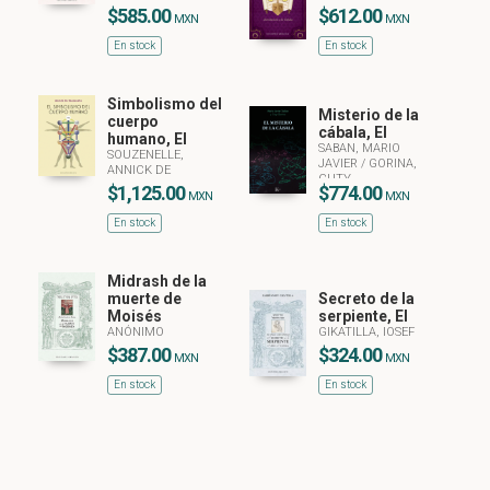
$585.00
$612.00
MXN
MXN
En stock
En stock
Simbolismo del
Misterio de la
cuerpo
cábala, El
humano, El
SABAN, MARIO
SOUZENELLE,
JAVIER
/
GORINA,
ANNICK DE
CUTY
$1,125.00
$774.00
MXN
MXN
En stock
En stock
Midrash de la
muerte de
Secreto de la
Moisés
serpiente, El
ANÓNIMO
GIKATILLA, IOSEF
$387.00
$324.00
MXN
MXN
En stock
En stock