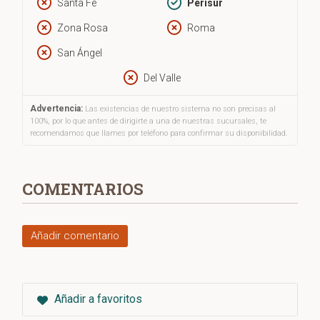
Santa Fe
Perisur
Zona Rosa
Roma
San Ángel
Del Valle
Advertencia:
Las existencias de nuestro sistema no son precisas al
100%, por lo que antes de dirigirte a una de nuestras sucursales, te
recomendamos que llames por teléfono para confirmar su disponibilidad.
COMENTARIOS
Añadir comentario
Añadir a favoritos