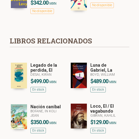
$342.00
MXN
No disponible
No disponible
LIBROS RELACIONADOS
Legado de la
Luna de
perdida, El
Gabriel, La
DESAI, KIRAN
BOYD, WILLIAM
$499.00
$489.00
MXN
MXN
En stock
En stock
Loco, El / El
Nación caníbal
vagabundo
BOFANE, IN KOLI
JEAN
GIBRAN, KAHLIL
$350.00
$129.00
MXN
MXN
En stock
En stock