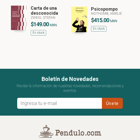
Carta de una
Psicopompo
desconocida
NOTHOMB, AMÉLIE
ZWEIG, STEFAN
$415.00
MXN
$149.00
MXN
En stock
En stock
Boletín de Novedades
Recibe la información de nuestras novedades, recomendaciones y
eventos.