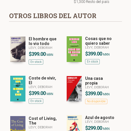
$1,300 Resto del país
OTROS LIBROS DEL AUTOR
Cosas que no
El hombre que
quiero saber
lo vio todo
LEVY, DEBORAH
LEVY, DEBORAH
$399.00
$399.00
MXN
MXN
En stock
En stock
Coste de vivir,
Una casa
El
propia
LEVY, DEBORAH
LEVY, DEBORAH
$399.00
$399.00
MXN
MXN
En stock
No disponible
Azul de agosto
Cost of Living,
LEVY, DEBORAH
The
$299.00
LEVY, DEBORAH
MXN