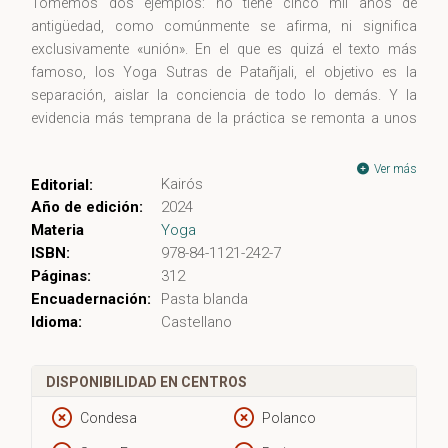
Tomemos dos ejemplos: no tiene cinco mil años de
antigüedad, como comúnmente se afirma, ni significa
exclusivamente «unión». En el que es quizá el texto más
famoso, los Yoga Sutras de Patañjali, el objetivo es la
separación, aislar la conciencia de todo lo demás. Y la
evidencia más temprana de la práctica se remonta a unos
dos mil quinientos años. Los estudiosos hoy conocen
mucho más sobre la historia del yoga, pero su investigación
Ver más
Kairós
Editorial:
puede ser difícil de consultar y suele estar dirigida más a
Año de edición:
2024
especialistas que a lectores generales.
Historia del yoga
Materia
Yoga
ofrece una visión panorámica de la evolución del yoga desde
ISBN:
978-84-1121-242-7
sus orígenes más antiguos hasta el presente, de forma
Páginas:
312
asequible a todo tipo de lectores. Se puede leer de manera
Encuadernación:
Pasta blanda
cronológica o utilizarse como guía de referencia para la
Idioma:
Castellano
historia y la filosofía. Cada sección breve aborda un
elemento, citando textos tradicionales y poniendo sus
enseñanzas en contexto. La intención es mantener las cosas
DISPONIBILIDAD EN CENTROS
claras sin simplificar en exceso.
Condesa
Polanco