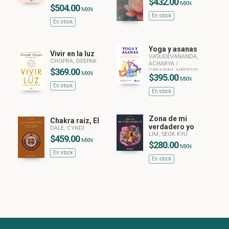
$432.00
MXN
$504.00
MXN
En stock
En stock
Yoga y asanas
Vivir en la luz
VASUDEVANANDA,
CHOPRA, DEEPAK
ACHARYA
/
$369.00
CESARINI, NÉSTOR
MXN
$395.00
MXN
En stock
En stock
Zona de mi
Chakra raíz, El
verdadero yo
DALE, CYNDI
LIM, SEOK KYU
$459.00
MXN
$280.00
MXN
En stock
En stock