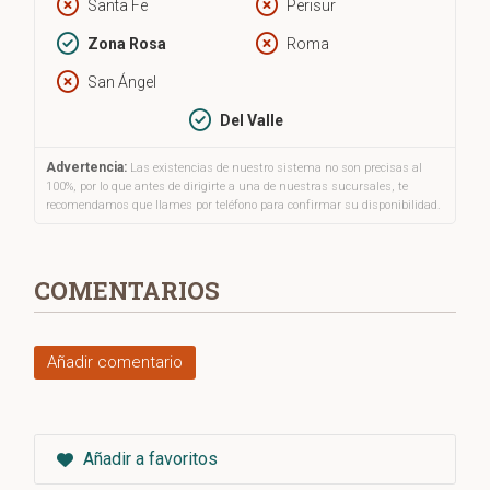
Santa Fe
Perisur
Zona Rosa
Roma
San Ángel
Del Valle
Advertencia:
Las existencias de nuestro sistema no son precisas al
100%, por lo que antes de dirigirte a una de nuestras sucursales, te
recomendamos que llames por teléfono para confirmar su disponibilidad.
COMENTARIOS
Añadir comentario
Añadir a favoritos