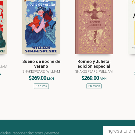
Sueño de noche de
Romeo y Julieta:
verano
edición especial
LIAM
SHAKESPEARE, WILLIAM
SHAKESPEARE, WILLIAM
N
$269.00
$269.00
MXN
MXN
En stock
En stock
edades, recomendaciones y eventos.