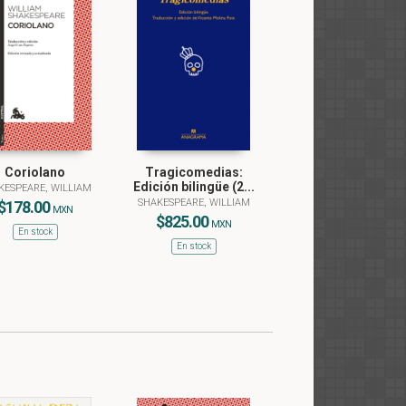
Coriolano
Tragicomedias:
Edición bilingüe (2...
KESPEARE, WILLIAM
SHAKESPEARE, WILLIAM
$178.00
MXN
$825.00
MXN
En stock
En stock