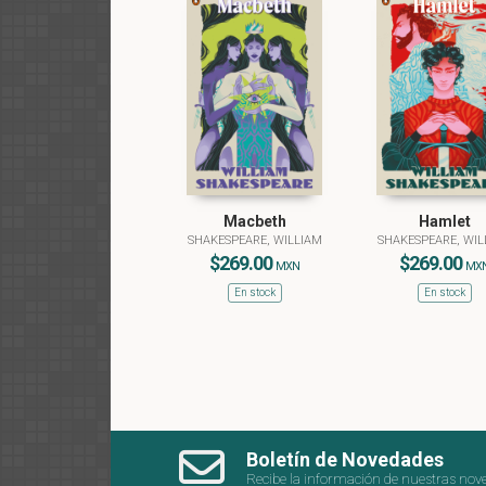
Macbeth
Hamlet
SHAKESPEARE, WILLIAM
SHAKESPEARE, WIL
$269.00
$269.00
MXN
MX
En stock
En stock
Boletín de Novedades
Recibe la información de nuestras nov