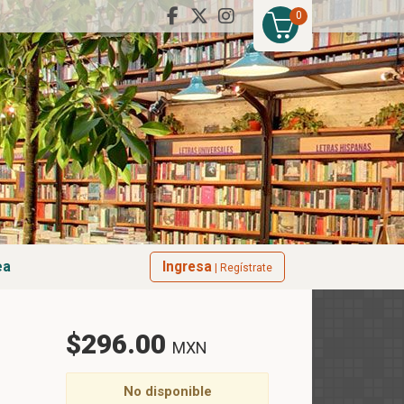
0
ea
Ingresa
| Regístrate
$296.00
MXN
No disponible