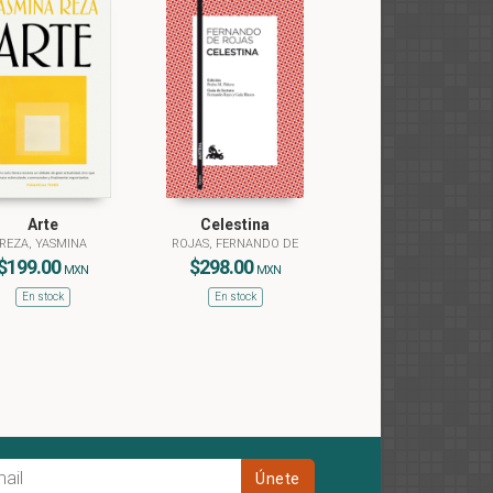
Arte
Celestina
REZA, YASMINA
ROJAS, FERNANDO DE
$199.00
$298.00
MXN
MXN
En stock
En stock