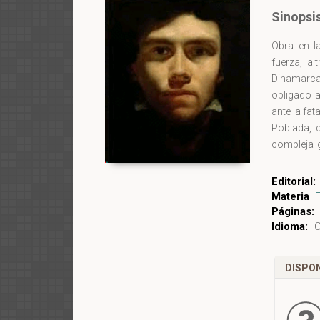
Sinopsi
Obra en l
fuerza, la 
Dinamarca
obligado a
ante la fat
Poblada, 
compleja 
vigencia a
numerosas 
Editorial:
«lo demás 
Materia
ambivalenc
Páginas:
Idioma:
C
otro lado, 
DISPON