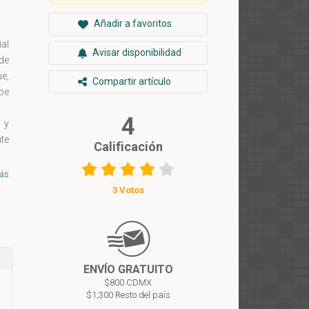
Añadir a favoritos
al
Avisar disponibilidad
 de
e,
Compartir artículo
be
4
 y
te
Calificación
ún
s»,
ás
 la
3 Votos
or
ENVÍO GRATUITO
$800 CDMX
$1,300 Resto del país