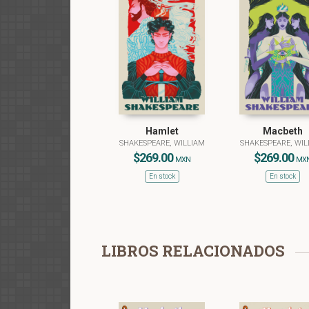
Hamlet
Macbeth
SHAKESPEARE, WILLIAM
SHAKESPEARE, WIL
$269.00
$269.00
MXN
MX
En stock
En stock
LIBROS RELACIONADOS