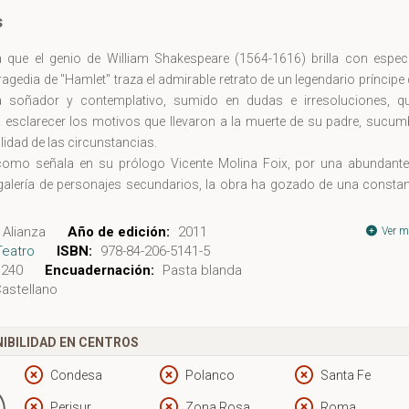
s
a que el genio de William Shakespeare (1564-1616) brilla con especi
tragedia de "Hamlet" traza el admirable retrato de un legendario príncipe
 soñador y contemplativo, sumido en dudas e irresoluciones, qu
 esclarecer los motivos que llevaron a la muerte de su padre, sucum
alidad de las circunstancias.
como señala en su prólogo Vicente Molina Foix, por una abundante
galería de personajes secundarios, la obra ha gozado de una constan
 lo largo del tiempo, que ha hecho que se incorporen al lenguaje com
expresiones de la obra («ser o no ser», «palabras, palabras, palabra
Alianza
Año de edición:
2011
Ver m
es silencio») que han llegado a hacerse emblemáticas. La ambigüedad,
Teatro
ISBN:
978-84-206-5141-5
ia y la desorientación del protagonista lo aproximan notablemente, p
240
Encuadernación:
Pasta blanda
astellano
a la sensibilidad de nuestra época.
IBILIDAD EN CENTROS
Condesa
Polanco
Santa Fe
Perisur
Zona Rosa
Roma