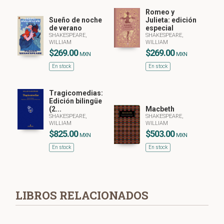
Romeo y
Sueño de noche
Julieta: edición
de verano
especial
SHAKESPEARE,
SHAKESPEARE,
WILLIAM
WILLIAM
$269.00
$269.00
MXN
MXN
En stock
En stock
Tragicomedias:
Edición bilingüe
(2...
Macbeth
SHAKESPEARE,
SHAKESPEARE,
WILLIAM
WILLIAM
$825.00
$503.00
MXN
MXN
En stock
En stock
LIBROS RELACIONADOS