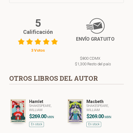
5
Calificación
ENVÍO GRATUITO
3 Votos
$800 CDMX
$1,300 Resto del país
OTROS LIBROS DEL AUTOR
Hamlet
Macbeth
SHAKESPEARE,
SHAKESPEARE,
WILLIAM
WILLIAM
$269.00
$269.00
MXN
MXN
En stock
En stock