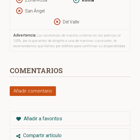
Zona Rosa
Roma
San Ángel
Del Valle
Advertencia:
Las existencias de nuestro sistema no son precisas al
100%, por lo que antes de dirigirte a una de nuestras sucursales, te
recomendamos que llames por teléfono para confirmar su disponibilidad.
COMENTARIOS
Añadir comentario
Añadir a favoritos
Compartir artículo