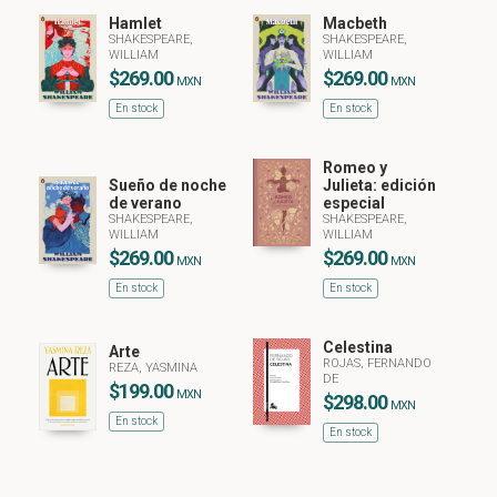
Hamlet
Macbeth
SHAKESPEARE,
SHAKESPEARE,
WILLIAM
WILLIAM
$269.00
$269.00
MXN
MXN
En stock
En stock
Romeo y
Sueño de noche
Julieta: edición
de verano
especial
SHAKESPEARE,
SHAKESPEARE,
WILLIAM
WILLIAM
$269.00
$269.00
MXN
MXN
En stock
En stock
Celestina
Arte
ROJAS, FERNANDO
REZA, YASMINA
DE
$199.00
MXN
$298.00
MXN
En stock
En stock