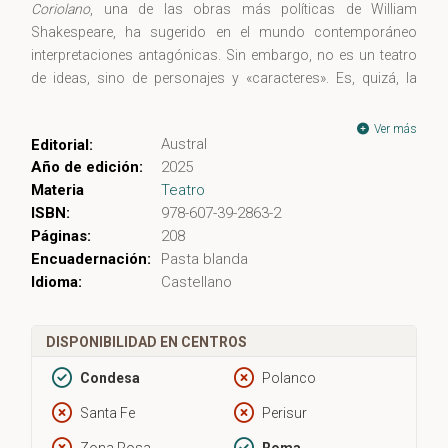
Coriolano
, una de las obras más políticas de William
Shakespeare, ha sugerido en el mundo contemporáneo
interpretaciones antagónicas. Sin embargo, no es un teatro
de ideas, sino de personajes y «caracteres». Es, quizá, la
última tragedia de su autor y, como tal, refleja los rasgos
más característicos del Shakespeare maduro y universal, al
Ver más
Austral
Editorial:
tiempo que manifiesta una singularidad en el plano estético e
Año de edición:
2025
intelectual que la convierten en su obra más inquietante: T. S.
Materia
Teatro
Eliot la consideró, junto a
Antonio y Cleopatra
, su mejor logro
ISBN:
978-607-39-2863-2
artístico. Frente a la espiritualidad de
Hamlet
o
Macbeth
,
Páginas:
208
Coriolano
es una obra de acción que insiste en lo material, en
Encuadernación:
Pasta blanda
lo más elemental de la historia: la lucha por la supervivencia
Idioma:
Castellano
o, incluso, la mera subsistencia. Ángel-Luis Pujante, uno de
los mayores conocedores en España de la obra de
Shakespeare, consigue mantener en su traducción el estilo
DISPONIBILIDAD EN CENTROS
austero y el lenguaje lleno de paradojas, antítesis y dilemas de
Coriolano, mientras que analiza en la Introducción el carácter
Condesa
Polanco
de esa singular tragedia.
Santa Fe
Perisur