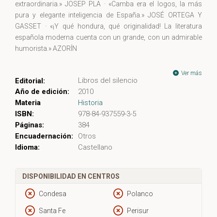
extraordinaria.» JOSEP PLA · «Camba era el logos, la más
pura y elegante inteligencia de España.» JOSÉ ORTEGA Y
GASSET · «¡Y qué hondura, qué originalidad! La literatura
española moderna cuenta con un grande, con un admirable
humorista.» AZORÍN
Ver más
Libros del silencio
Editorial:
Año de edición:
2010
Materia
Historia
ISBN:
978-84-937559-3-5
Páginas:
384
Encuadernación:
Otros
Idioma:
Castellano
DISPONIBILIDAD EN CENTROS
Condesa
Polanco
Santa Fe
Perisur