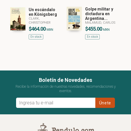
Golpe militar y
Un escándalo
dictadura en
en Königsberg
Argentina...
CLARK,
CHRISTOPHER
MALAMUD, CARLOS
$464.00
$455.00
MXN
MXN
En stock
En stock
Boletín de Novedades
Recibe la información de nuestras novedades, recomendaciones y
eventos.