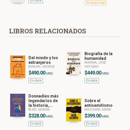
En stock
No disponible
LIBROS RELACIONADOS
Biografía de la
Del miedo y los
humanidad
extranjeros
MARINA, JOSÉ
MAKARI, GEORGE
ANTONIO
$490.00
$449.00
MXN
MXN
En stock
En stock
Donnadies más
legendarios de
Sobre el
la historia,...
antisemitismo
BLISS, ADRIAN
MAZOWER, MARK
$328.00
$399.00
MXN
MXN
En stock
En stock