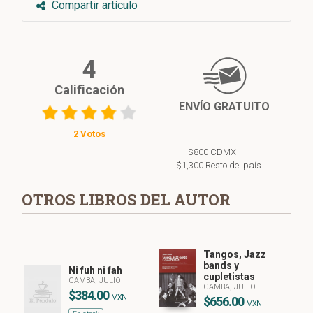
Compartir artículo
4
Calificación
ENVÍO GRATUITO
2 Votos
$800 CDMX
$1,300 Resto del país
OTROS LIBROS DEL AUTOR
Tangos, Jazz
bands y
Ni fuh ni fah
cupletistas
CAMBA, JULIO
CAMBA, JULIO
$384.00
MXN
$656.00
MXN