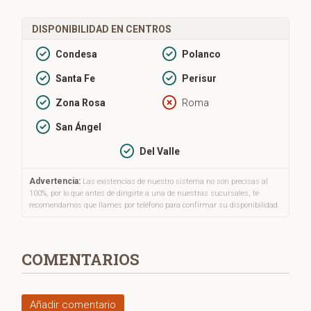
DISPONIBILIDAD EN CENTROS
Condesa
Polanco
Santa Fe
Perisur
Zona Rosa
Roma
San Ángel
Del Valle
Advertencia:
Las existencias de nuestro sistema no son precisas al
100%, por lo que antes de dirigirte a una de nuestras sucursales, te
recomendamos que llames por teléfono para confirmar su disponibilidad.
COMENTARIOS
Añadir comentario