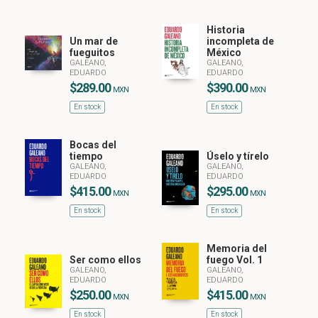
Historia
Un mar de
incompleta de
fueguitos
México
GALEANO,
GALEANO,
EDUARDO
EDUARDO
$289.00
$390.00
MXN
MXN
En stock
En stock
Bocas del
tiempo
Úselo y tírelo
GALEANO,
GALEANO,
EDUARDO
EDUARDO
$415.00
$295.00
MXN
MXN
En stock
En stock
Memoria del
Ser como ellos
fuego Vol. 1
GALEANO,
GALEANO,
EDUARDO
EDUARDO
$250.00
$415.00
MXN
MXN
En stock
En stock