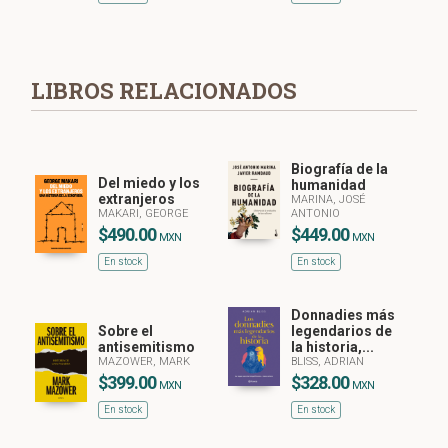
LIBROS RELACIONADOS
Biografía de la
Del miedo y los
humanidad
extranjeros
MARINA, JOSÉ
MAKARI, GEORGE
ANTONIO
$490.00
$449.00
MXN
MXN
En stock
En stock
Donnadies más
Sobre el
legendarios de
antisemitismo
la historia,...
MAZOWER, MARK
BLISS, ADRIAN
$399.00
$328.00
MXN
MXN
En stock
En stock