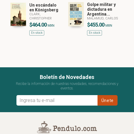
Golpe militar y
Un escándalo
dictadura en
en Königsberg
Argentina...
CLARK,
CHRISTOPHER
MALAMUD, CARLOS
$464.00
$455.00
MXN
MXN
En stock
En stock
Boletín de Novedades
Recibe la información de nuestras novedades, recomendaciones y
eventos.