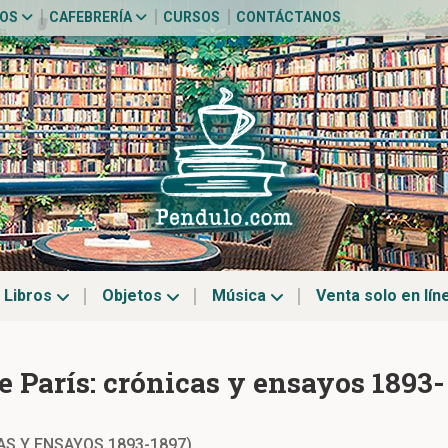
TOS
CAFEBRERÍA
CURSOS
CONTÁCTANOS
Libros
Objetos
Música
Venta solo en lín
e París: crónicas y ensayos 1893-
AS Y ENSAYOS 1893-1897)