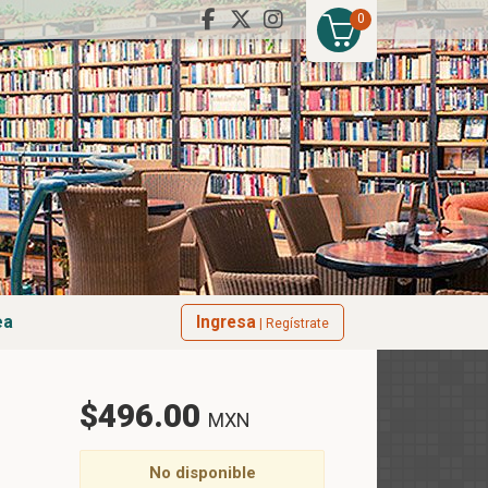
0
ea
Ingresa
| Regístrate
$496.00
MXN
No disponible