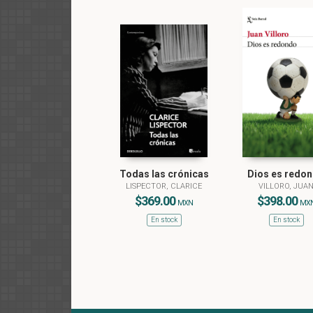
Todas las crónicas
Dios es redo
LISPECTOR, CLARICE
VILLORO, JUA
$369.00
$398.00
MXN
MX
En stock
En stock