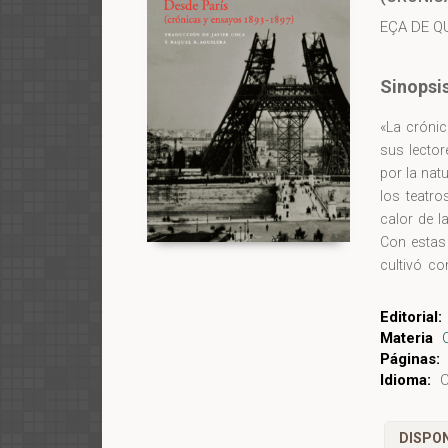
EÇA DE Q
Sinopsi
«La crónic
sus lector
por la natu
los teatr
calor de l
Con estas
cultivó co
ensayos es
mientras e
Editorial:
1897 fuer
Materia
del autor.
Páginas:
Idioma:
C
DISPON