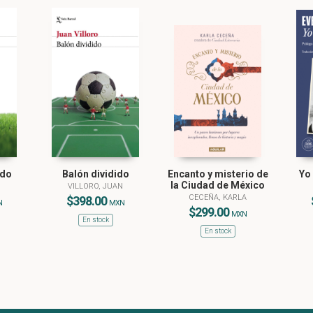
ndo
Balón dividido
Encanto y misterio de
Yo
la Ciudad de México
N
VILLORO, JUAN
CECEÑA, KARLA
$398.00
N
MXN
$299.00
MXN
En stock
En stock