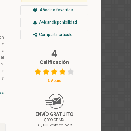
Añadir a favoritos
Avisar disponibilidad
Compartir artículo
con
te
4
 de
al
Calificación
e».
ue
s y
3 Votos
iro
3 y
ás
te
ENVÍO GRATUITO
$800 CDMX
$1,300 Resto del país