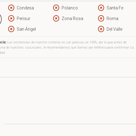
Condesa
Polanco
Santa Fe
Perisur
Zona Rosa
Roma
San Ángel
Del Valle
cia:
Las existencias de nuestro sistema no son precisas al 100%, por lo que antes de
a una de nuestras sucursales, te recomendamos que llames por teléfono para confirmar su
idad.