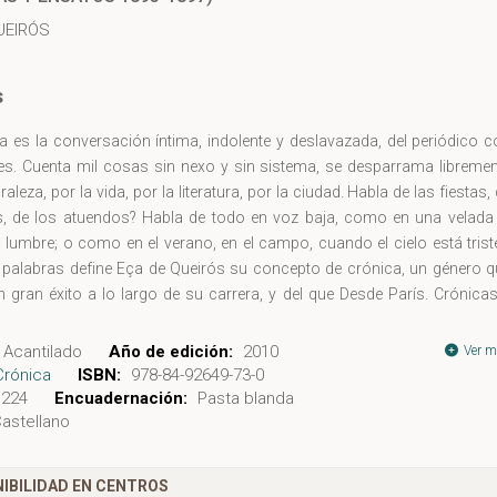
UEIRÓS
s
a es la conversación íntima, indolente y deslavazada, del periódico 
es. Cuenta mil cosas sin nexo y sin sistema, se desparrama libremen
raleza, por la vida, por la literatura, por la ciudad. Habla de las fiestas,
os, de los atuendos? Habla de todo en voz baja, como en una velada 
a lumbre; o como en el verano, en el campo, cuando el cielo está trist
 palabras define Eça de Queirós su concepto de crónica, un género q
n gran éxito a lo largo de su carrera, y del que Desde París. Crónica
 un buen ejemplo. Escritas para la Gazeta de Notícias de Río de Jane
jercía de cónsul en Francia, estas quince crónicas fechadas entre 189
Acantilado
Año de edición:
2010
Ver m
on compiladas y publicadas como libro siete años después de la muer
Crónica
ISBN:
978-84-92649-73-0
224
Encuadernación:
Pasta blanda
astellano
IBILIDAD EN CENTROS