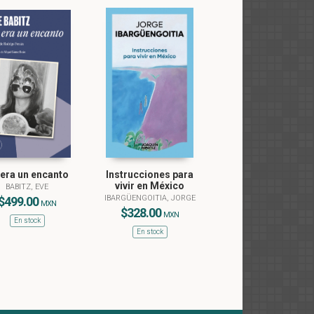
 era un encanto
Instrucciones para
vivir en México
BABITZ, EVE
IBARGÜENGOITIA, JORGE
$499.00
MXN
$328.00
MXN
En stock
En stock