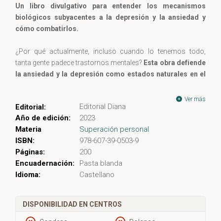
Un libro divulgativo para entender los mecanismos
biológicos subyacentes a la depresión y la ansiedad y
cómo combatirlos.
¿Por qué actualmente, incluso cuando lo tenemos todo,
tanta gente padece trastornos mentales?
Esta obra defiende
la ansiedad y la depresión como estados naturales en el
ser humano
: no estamos predispuestos a ser felices todo el
tiempo. Pero en la actualidad —en una sociedad apresurada,
Ver más
Editorial Diana
Editorial:
digital y constantemente conectada— nos sentimos
Año de edición:
2023
presionados a ir en pos de la eterna búsqueda de la felicidad.
Materia
Superación personal
ISBN:
978-607-39-0503-9
El libro realiza una revisión divulgativa de la historia (la
Páginas:
200
ansiedad, etc., en el pasado) y del origen y del propósito de
Encuadernación:
Pasta blanda
los sentimientos; profundiza en los trastornos más
Idioma:
Castellano
comunes (ansiedad, pánico, depresión…); en cómo mejorar
nuestra salud tanto física como mental (entorno social,
deporte…); y termina reflexionando sobre la sociedad actual,
DISPONIBILIDAD EN CENTROS
la búsqueda de la felicidad, qué nos hace realmente felices,