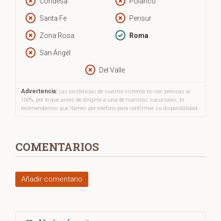
etc.
Condesa
Polanco
Santa Fe
Perisur
Se trata, pues, de un libro que aporta una imagen general
sobre el tema para ayudarnos a comprenderlo y, por ende, a
Zona Rosa
Roma
encontrar el equilibrio. También se aportan
trucos para
San Ángel
manejar la ansiedad o la depresión.
Del Valle
Advertencia:
Las existencias de nuestro sistema no son precisas al
100%, por lo que antes de dirigirte a una de nuestras sucursales, te
recomendamos que llames por teléfono para confirmar su disponibilidad.
COMENTARIOS
Añadir comentario