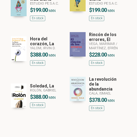
ESTUDIO PE S.A.C.
ESTUDIO PE S.A.C.
$199.00
$199.00
MXN
MXN
En stock
En stock
Rincón de los
Hora del
errores, El
corazón, La
VEGA, MARIMAR
/
YALOM, IRVIN D.
MARTÍNEZ, EFRÉN
$388.00
$228.00
MXN
MXN
En stock
En stock
La revolución
de la
Soledad, La
abundancia
ROLÓN, GABRIEL
CALA, ISMAEL
$388.00
MXN
$378.00
MXN
En stock
En stock