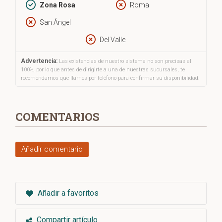
futuro socioeconómico del mundo.
Zona Rosa
Roma
San Ángel
Del Valle
Advertencia:
Las existencias de nuestro sistema no son precisas al
100%, por lo que antes de dirigirte a una de nuestras sucursales, te
recomendamos que llames por teléfono para confirmar su disponibilidad.
COMENTARIOS
Añadir comentario
Añadir a favoritos
Compartir artículo