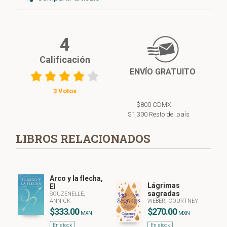
4
Calificación
ENVÍO GRATUITO
3 Votos
$800 CDMX
$1,300 Resto del país
LIBROS RELACIONADOS
Arco y la flecha,
Lágrimas
El
sagradas
SOUZENELLE,
ANNICK
WEBER, COURTNEY
$333.00
$270.00
MXN
MXN
En stock
En stock