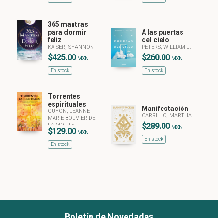
365 mantras
para dormir
A las puertas
feliz
del cielo
KAISER, SHANNON
PETERS, WILLIAM J.
$425.00
$260.00
MXN
MXN
En stock
En stock
Torrentes
espirituales
Manifestación
GUYON, JEANNE
CARRILLO, MARTHA
MARIE BOUVIER DE
$289.00
LA MOTTE
MXN
$129.00
MXN
En stock
En stock
Boletín de Novedades