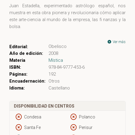
Juan Estadella, experimentado astrólogo español, nos
muestra en esta obra pionera y revolucionaria cómo aplicar
este arte-ciencia al mundo de la empresa, las fi nanzas y la
bolsa.
Además de introducirnos en un campo fascinante y útil a la
Ver más
Obelisco
Editorial:
vez, este manual de astrología empresarial nos enseña a
Año de edición:
2008
vislumbrar qué nos reserva el futuro: las próximas crisis
Materia
Mística
económicas y las líneas maestras del destino colectivo en el
ISBN:
978-84-9777-453-6
plano socioeconómico.
Páginas:
192
Encuadernación:
Otros
Descubra porqué los grandes hombres de negocios
Idioma:
Castellano
confiaron siempre en los astros, dejándose guiar por
criterios puramente astrológicos a la hora de tomar las
decisiones más transcendentales para el futuro de sus
DISPONIBILIDAD EN CENTROS
empresas.
Condesa
Polanco
Un libro que muestra cómo aplicar la astrología al mundo de
Santa Fe
Perisur
la empresa, las finanzas y la bolsa, con predicciones sobre el