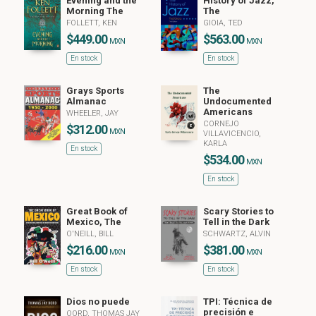
Evening and the
History of Jazz,
Morning The
The
FOLLETT, KEN
GIOIA, TED
$449.00
$563.00
MXN
MXN
En stock
En stock
Grays Sports
The
Almanac
Undocumented
Americans
WHEELER, JAY
CORNEJO
$312.00
MXN
VILLAVICENCIO,
KARLA
En stock
$534.00
MXN
En stock
Great Book of
Scary Stories to
Mexico, The
Tell in the Dark
O'NEILL, BILL
SCHWARTZ, ALVIN
$216.00
$381.00
MXN
MXN
En stock
En stock
Dios no puede
TPI: Técnica de
precisión e
OORD, THOMAS JAY