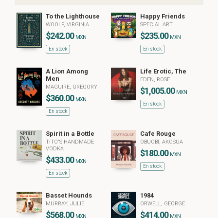
To the Lighthouse
Happy Friends
WOOLF, VIRGINIA
SPECIAL ART
$242.00
$235.00
MXN
MXN
En stock
En stock
A Lion Among
Life Erotic, The
Men
EDEN, ROSE
MAGUIRE, GREGORY
$1,005.00
MXN
$360.00
MXN
En stock
En stock
Spirit in a Bottle
Cafe Rouge
TITO'S HANDMADE
OBUOBI, AKOSUA
VODKA
$180.00
MXN
$433.00
MXN
En stock
En stock
Basset Hounds
1984
MURRAY, JULIE
ORWELL, GEORGE
$568.00
$414.00
MXN
MXN