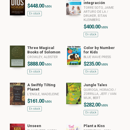
integración
$448.00
MXN
TORRE SOTO, JAIME
ARTURO DE LA
/
En stock
DRUKER, EITAN
KLEINBERG
$400.00
MXN
En stock
Three Magical
Color by Number
Books of Solomon
for Kids
CROWLEY, ALEISTER
BLUE WAVE PRESS
$888.00
$235.00
MXN
MXN
En stock
En stock
A Swiftly Tilting
Jungle Tales
Planet
QUIROGA, HORACIO
/
ZORRILLA, JEFF
/
VAN
L'ENGLE, MADELEINE
WIJK, BERT
$161.00
MXN
$282.00
MXN
En stock
En stock
Unseen
Plant a Kiss