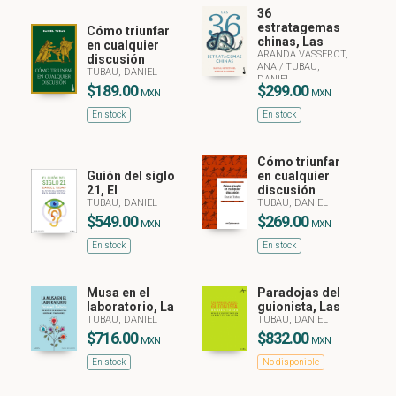
36
estratagemas
Cómo triunfar
chinas, Las
en cualquier
ARANDA VASSEROT,
discusión
ANA
/
TUBAU,
TUBAU, DANIEL
DANIEL
$189.00
$299.00
MXN
MXN
En stock
En stock
Cómo triunfar
Guión del siglo
en cualquier
21, El
discusión
TUBAU, DANIEL
TUBAU, DANIEL
$549.00
$269.00
MXN
MXN
En stock
En stock
Musa en el
Paradojas del
laboratorio, La
guionista, Las
TUBAU, DANIEL
TUBAU, DANIEL
$716.00
$832.00
MXN
MXN
En stock
No disponible