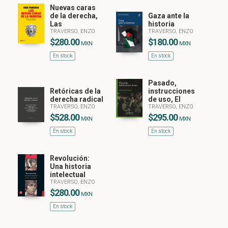
Nuevas caras
de la derecha,
Gaza ante la
Las
historia
TRAVERSO, ENZO
TRAVERSO, ENZO
$280.00
$180.00
MXN
MXN
En stock
En stock
Pasado,
Retóricas de la
instrucciones
derecha radical
de uso, El
TRAVERSO, ENZO
TRAVERSO, ENZO
$528.00
$295.00
MXN
MXN
En stock
En stock
Revolución:
Una historia
intelectual
TRAVERSO, ENZO
$280.00
MXN
En stock