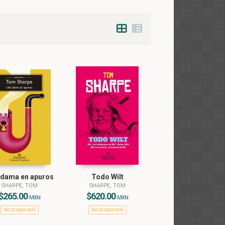
 dama en apuros
Todo Wilt
SHARPE, TOM
SHARPE, TOM
$265.00
$620.00
MXN
MXN
No disponible
No disponible