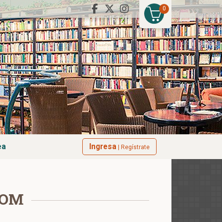
0
ea
Ingresa
| Regístrate
TOM