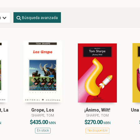
Búsqueda avanzada
t, La
Grope, Los
¡Ánimo, Wilt!
Una
SHARPE, TOM
SHARPE, TOM
$435.00
$270.00
N
MXN
MXN
En stock
No disponible