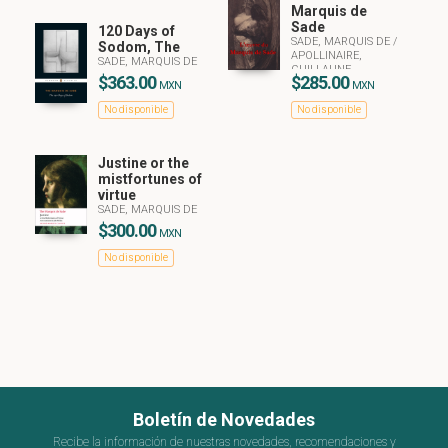
Marquis de
Sade
120 Days of
SADE, MARQUIS DE
/
Sodom, The
APOLLINAIRE,
SADE, MARQUIS DE
GUILLAUNE
$363.00
$285.00
MXN
MXN
No disponible
No disponible
Justine or the
mistfortunes of
virtue
SADE, MARQUIS DE
$300.00
MXN
No disponible
Boletín de Novedades
Recibe la información de nuestras novedades, recomendaciones y