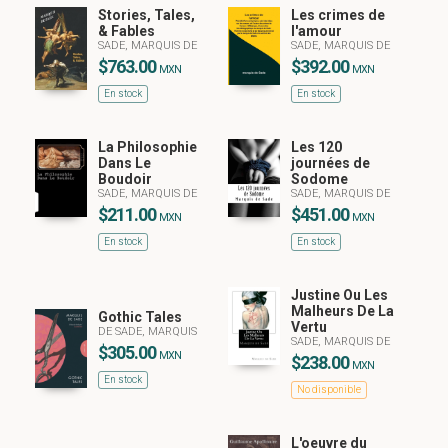
Stories, Tales,
Les crimes de
& Fables
l'amour
SADE, MARQUIS DE
SADE, MARQUIS DE
$763.00
$392.00
MXN
MXN
En stock
En stock
La Philosophie
Les 120
Dans Le
journées de
Boudoir
Sodome
SADE, MARQUIS DE
SADE, MARQUIS DE
$211.00
$451.00
MXN
MXN
En stock
En stock
Justine Ou Les
Malheurs De La
Gothic Tales
Vertu
DE SADE, MARQUIS
SADE, MARQUIS DE
$305.00
MXN
$238.00
MXN
En stock
No disponible
L'oeuvre du