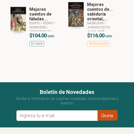
Mejores
Mejores
cuentos de...
cuentos de
sabiduría
fábulas...
oriental,...
ESOPO
/
FEDRO
/
NASRUDIN
/
NASRUDÍN
/
JURADO SOTO,
LEONARDO DA
JUAN JOSÉ
$104.00
$116.00
VINCI
/
LA
MXN
MXN
FONTAINE, JEAN DE
En stock
No disponible
/
KAFKA, FRANZ
Boletín de Novedades
Recibe la información de nuestras novedades, recomendaciones y
eventos.