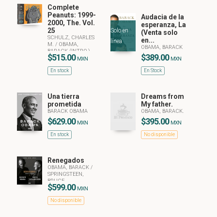
Complete
Peanuts: 1999-
Audacia de la
2000, The. Vol.
esperanza, La
25
Solo en
(Venta solo
SCHULZ, CHARLES
en...
línea
M.
/
OBAMA,
OBAMA, BARACK
BARACK (INTRO.)
$515.00
$389.00
MXN
MXN
En stock
En Stock
Una tierra
Dreams from
prometida
My father.
BARACK OBAMA
OBAMA, BARACK.
$629.00
$395.00
MXN
MXN
En stock
No disponible
Renegados
OBAMA, BARACK
/
SPRINGSTEEN,
BRUCE
$599.00
MXN
No disponible