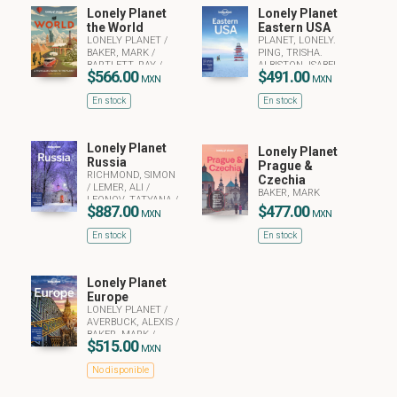
Lonely Planet
Lonely Planet
the World
Eastern USA
LONELY PLANET
/
PLANET, LONELY.
BAKER, MARK
/
PING, TRISHA.
BARTLETT, RAY
/
ALBISTON, ISABEL.
$566.00
$491.00
BONETTO, CRISTIAN
BAKER, MARK.
MXN
MXN
BALFOUR, AMY C.
En stock
En stock
BALKOVICH,
ROBERT. BARTLETT,
RAY. BREMNER,
JADE. CLARK,
Lonely Planet
Lonely Planet
GREGOR. HARRELL,
Russia
ASHLEY
Prague &
RICHMOND, SIMON
Czechia
/
LEMER, ALI
/
BAKER, MARK
LEONOV, TATYANA
/
$887.00
$477.00
BAKER, MARK
/
MXN
MXN
BENNETTS, MARC
/
En stock
En stock
BUTLER, STUART
/
HOLDEN, TRENT
/
MASTERS, TOM
/
MORGAN,KATE
Lonely Planet
Europe
LONELY PLANET
/
AVERBUCK, ALEXIS
/
BAKER, MARK
/
$515.00
CLARK, GREGOR
MXN
No disponible