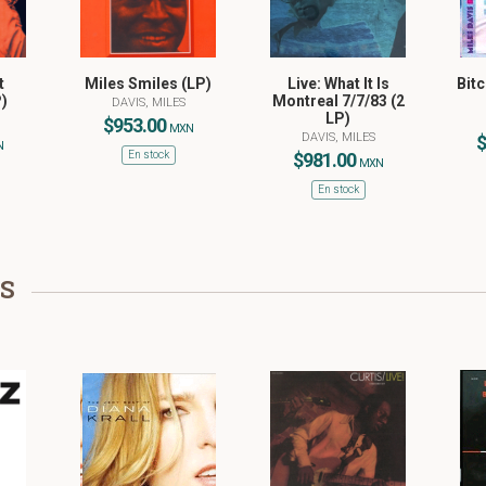
t
Miles Smiles (LP)
Live: What It Is
Bitc
)
Montreal 7/7/83 (2
DAVIS, MILES
LP)
$953.00
MXN
DAVIS, MILES
$
N
En stock
$981.00
MXN
En stock
S