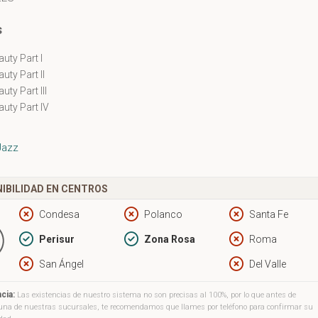
s
uty Part I
uty Part II
uty Part III
auty Part IV
Jazz
IBILIDAD EN CENTROS
Condesa
Polanco
Santa Fe
Perisur
Zona Rosa
Roma
San Ángel
Del Valle
cia:
Las existencias de nuestro sistema no son precisas al 100%, por lo que antes de
a una de nuestras sucursales, te recomendamos que llames por teléfono para confirmar su