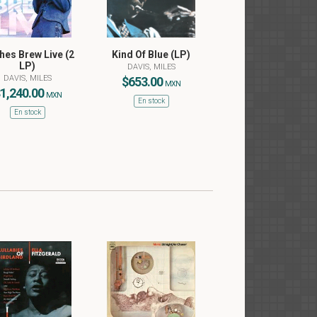
hes Brew Live (2
Kind Of Blue (LP)
LP)
DAVIS, MILES
DAVIS, MILES
$653.00
MXN
1,240.00
MXN
En stock
En stock