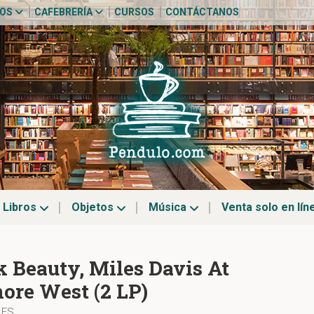
TOS
CAFEBRERÍA
CURSOS
CONTÁCTANOS
Libros
Objetos
Música
Venta solo en lín
k Beauty, Miles Davis At
more West (2 LP)
LES