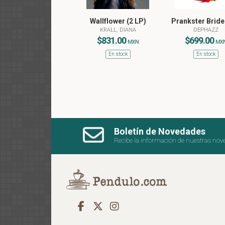
Wallflower (2 LP)
Prankster Bride
KRALL, DIANA
DEPHAZZ
$831.00
$699.00
MXN
MX
En stock
En stock
Boletín de Novedades
Recibe la información de nuestras nov