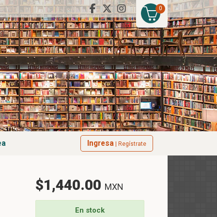
0
ea
Ingresa
| Regístrate
$1,440.00
MXN
En stock