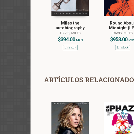
Miles the
Round Abou
autobiography
Midnight (LP
DAVIS, MILES
DAVIS, MILES
$394.00
$953.00
MXN
MX
En stock
En stock
ARTÍCULOS RELACIONADO