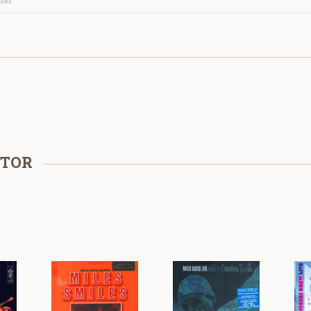
idad.
UTOR