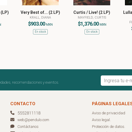
 (LP)
Very Best of... (2 LP)
Curtis / Live! (2 LP)
Lull
KRALL, DIANA
MAYFIELD, CURTIS
F
$903.00
$1,376.00
N
MXN
MXN
En stock
En stock
edades, recomendaciones y eventos.
CONTACTO
PÁGINAS LEGALE
Aviso de privacidad
Aviso legal.
web@pendulo.com
Protección de datos.
Contáctanos