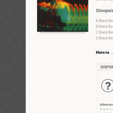
Sinopsi
A Black Bea
B Black Bea
C Black Bea
D Black Be
Materia
DISPON
Adverten
dirigirte 