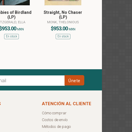
abies of Birdland
Straight, No Chaser
(LP)
(LP)
ITZGERALD, ELLA
MONK, THELONIOUS
$953.00
$953.00
MXN
MXN
En stock
En stock
S
ATENCIÓN AL CLIENTE
Cómo comprar
Costos de envío
Métodos de pago