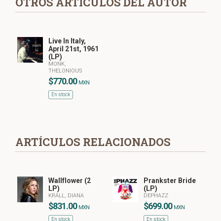
OTROS ARTÍCULOS DEL AUTOR
Live In Italy,
April 21st, 1961
(LP)
MONK,
THELONIOUS
$770.00
MXN
En stock
ARTÍCULOS RELACIONADOS
Wallflower (2
Prankster Bride
LP)
(LP)
KRALL, DIANA
DEPHAZZ
$831.00
$699.00
MXN
MXN
En stock
En stock