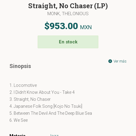
Straight, No Chaser (LP)
MONK, THELONIOUS
$953.00
MXN
En stock
Ver más
Sinopsis
1. Locomotive
2. I Didn't Know About You - Take 4
3. Straight, No Chaser
4. Japanese Folk Song [Kojo No Tsuki]
5. Between The Devil And The Deep Blue Sea
6. We See
7. This Is My Story, This Is My Song
8. I Didn't Know About You - Take 1