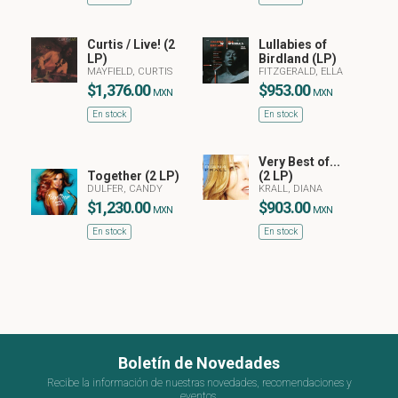
Curtis / Live! (2
Lullabies of
LP)
Birdland (LP)
MAYFIELD, CURTIS
FITZGERALD, ELLA
$1,376.00
$953.00
MXN
MXN
En stock
En stock
Very Best of...
Together (2 LP)
(2 LP)
DULFER, CANDY
KRALL, DIANA
$1,230.00
$903.00
MXN
MXN
En stock
En stock
Boletín de Novedades
Recibe la información de nuestras novedades, recomendaciones y
eventos.