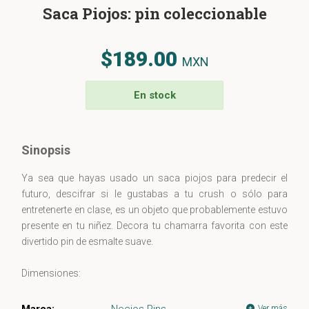
Saca Piojos: pin coleccionable
$189.00
MXN
En stock
Sinopsis
Ya sea que hayas usado un saca piojos para predecir el
futuro, descifrar si le gustabas a tu crush o sólo para
entretenerte en clase, es un objeto que probablemente estuvo
presente en tu niñez. Decora tu chamarra favorita con este
divertido pin de esmalte suave.
Dimensiones:
4 cm x 2 cm. Aproximadamente.
Marca:
Necios Pins
Ver más