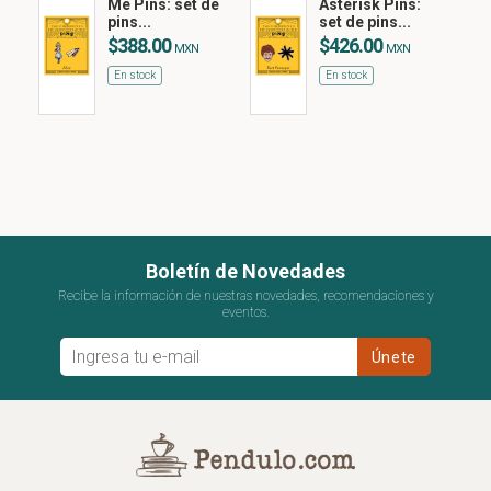
Me Pins: set de
Asterisk Pins:
pins...
set de pins...
$388.00
$426.00
MXN
MXN
En stock
En stock
Boletín de Novedades
Recibe la información de nuestras novedades, recomendaciones y
eventos.