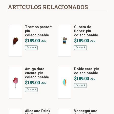
ARTÍCULOS RELACIONADOS
Trompo pastor:
Cubeta de
pin
flores: pin
coleccionable
coleccionable
$189.00
$189.00
MXN
MXN
En stock
En stock
Amiga date
Doble cara: pin
cuenta: pin
coleccionable
coleccionable
$189.00
MXN
$189.00
MXN
En stock
En stock
Alice and Drink
Vonnegut and