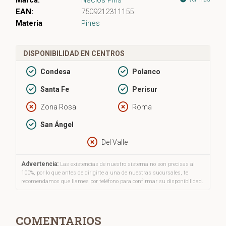
EAN:
7509212311155
Materia
Pines
DISPONIBILIDAD EN CENTROS
Condesa
Polanco
Santa Fe
Perisur
Zona Rosa
Roma
San Ángel
Del Valle
Advertencia:
Las existencias de nuestro sistema no son precisas al
100%, por lo que antes de dirigirte a una de nuestras sucursales, te
recomendamos que llames por teléfono para confirmar su disponibilidad.
COMENTARIOS