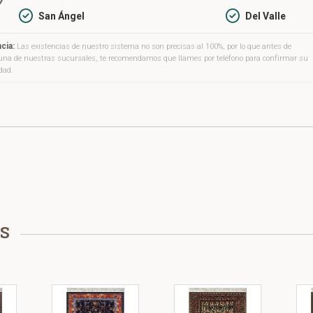
San Ángel
Del Valle
cia:
Las existencias de nuestro sistema no son precisas al 100%, por lo que antes de
a una de nuestras sucursales, te recomendamos que llames por teléfono para confirmar su
idad.
S