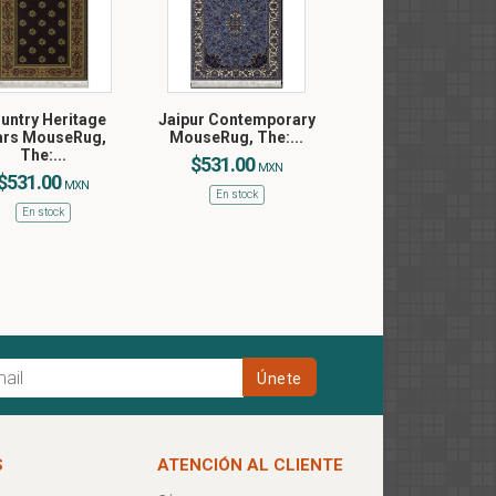
untry Heritage
Jaipur Contemporary
ars MouseRug,
MouseRug, The:...
The:...
$531.00
MXN
$531.00
MXN
En stock
En stock
S
ATENCIÓN AL CLIENTE