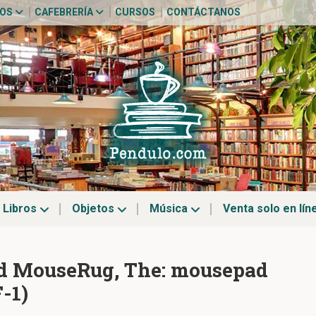
TOS
CAFEBRERÍA
CURSOS
CONTÁCTANOS
Libros
Objetos
Música
Venta solo en lín
d MouseRug, The: mousepad
-1)