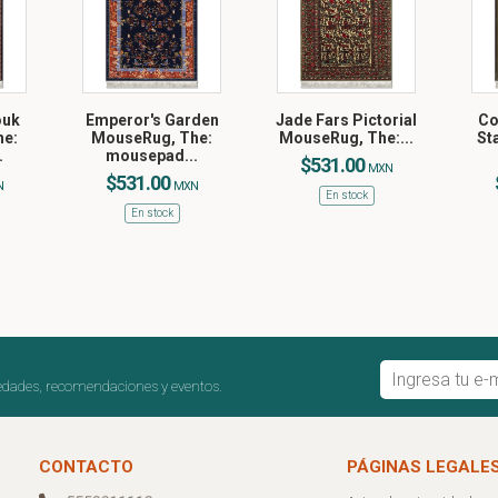
ouk
Emperor's Garden
Jade Fars Pictorial
Co
he:
MouseRug, The:
MouseRug, The:...
St
.
mousepad...
$531.00
MXN
$531.00
N
MXN
En stock
En stock
edades, recomendaciones y eventos.
CONTACTO
PÁGINAS LEGALE