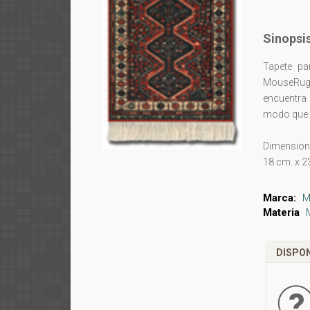
Sinopsi
Tapete pa
MouseRug 
encuentra 
modo que c
Dimension
18 cm. x 
Marca:
M
Materia
DISPON