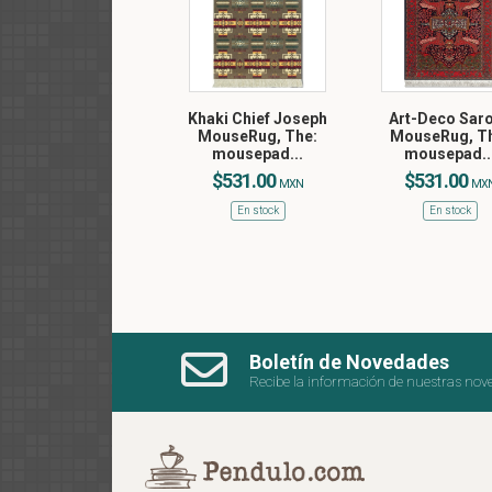
Khaki Chief Joseph
Art-Deco Sar
MouseRug, The:
MouseRug, T
mousepad...
mousepad..
$531.00
$531.00
MXN
MX
En stock
En stock
Boletín de Novedades
Recibe la información de nuestras nov