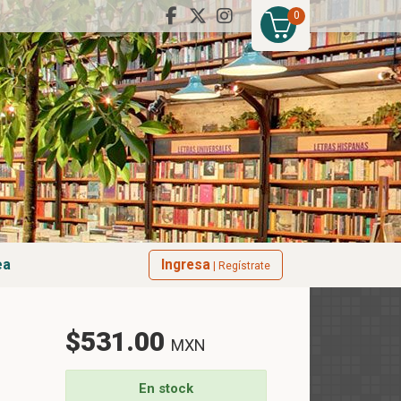
0
ea
Ingresa
| Regístrate
$531.00
MXN
En stock