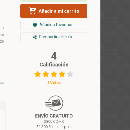
Añadir a mi carrito
Añadir a favoritos
da
se
Compartir artículo
de
4
Calificación
4 Votos
ás
ENVÍO GRATUITO
$800 CDMX
$1,300 Resto del país