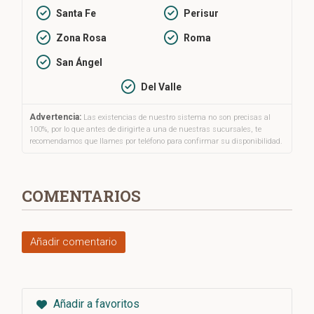
Santa Fe
Perisur
Zona Rosa
Roma
San Ángel
Del Valle
Advertencia:
Las existencias de nuestro sistema no son precisas al
100%, por lo que antes de dirigirte a una de nuestras sucursales, te
recomendamos que llames por teléfono para confirmar su disponibilidad.
COMENTARIOS
Añadir comentario
Añadir a favoritos