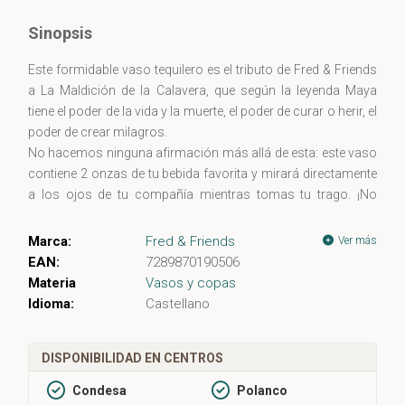
Sinopsis
Este formidable vaso tequilero es el tributo de Fred & Friends
a La Maldición de la Calavera, que según la leyenda Maya
tiene el poder de la vida y la muerte, el poder de curar o herir, el
poder de crear milagros.
No hacemos ninguna afirmación más allá de esta: este vaso
contiene 2 onzas de tu bebida favorita y mirará directamente
a los ojos de tu compañía mientras tomas tu trago. ¡No
parpadees!
Vidrio de borosilicato transparente soplado a mano.
Marca:
Fred & Friends
Ver más
EAN:
7289870190506
Dimensiones:
Materia
Vasos y copas
8 cm. x 11 cm. aproximadamente.
Idioma:
Castellano
DISPONIBILIDAD EN CENTROS
Condesa
Polanco