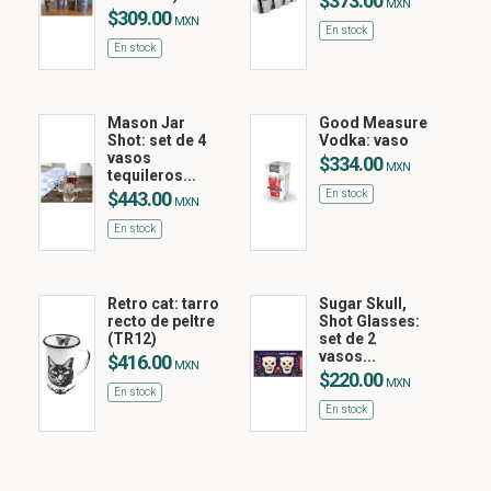
$373.00
MXN
$309.00
MXN
En stock
En stock
Mason Jar
Good Measure
Shot: set de 4
Vodka: vaso
vasos
$334.00
MXN
tequileros...
$443.00
En stock
MXN
En stock
Retro cat: tarro
Sugar Skull,
recto de peltre
Shot Glasses:
(TR12)
set de 2
vasos...
$416.00
MXN
$220.00
MXN
En stock
En stock