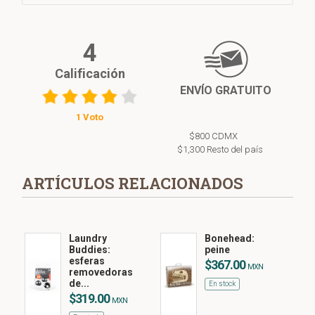
4
Calificación
ENVÍO GRATUITO
1 Voto
$800 CDMX
$1,300 Resto del país
ARTÍCULOS RELACIONADOS
Laundry
Bonehead:
Buddies:
peine
esferas
$367.00
MXN
removedoras
de...
En stock
$319.00
MXN