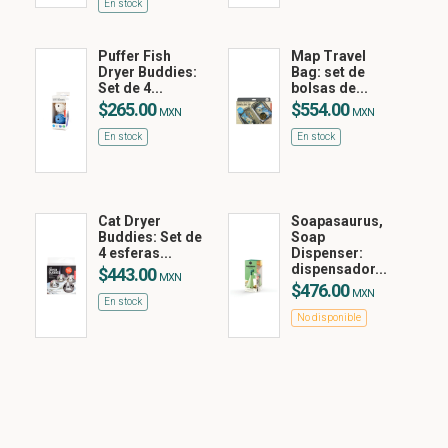
En stock
Puffer Fish
Map Travel
Dryer Buddies:
Bag: set de
Set de 4...
bolsas de...
$265.00
$554.00
MXN
MXN
En stock
En stock
Cat Dryer
Soapasaurus,
Buddies: Set de
Soap
4 esferas...
Dispenser:
dispensador...
$443.00
MXN
$476.00
MXN
En stock
No disponible