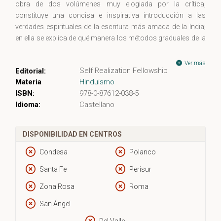
obra de dos volúmenes muy elogiada por la crítica,
constituye una concisa e inspirativa introducción a las
verdades espirituales de la escritura más amada de la India;
en ella se explica de qué manera los métodos graduales de la
meditación yóguica y la acción correcta permiten alcanzar la
unión con el Espíritu y la liberación suprema. Al revelar el
Ver más
Self Realization Fellowship
Editorial:
significado más profundo de la simbología oculta en el Guita,
Materia
Hinduismo
este libro muestra cómo los guerreros que combaten en
ISBN:
978-0-87612-038-5
combaten en el campo de batalla de Kurukshetra representan
Idioma:
Castellano
las tendencias negativas del ego humano que luchan contra
las cualidades divinas del alma, y cómo la ciencia del Yoga
puede ayudarnos a experimentar el gozo de la victoria
DISPONIBILIDAD EN CENTROS
espiritual y material en el campo de batalla de la vida diaria.
Condesa
Polanco
Santa Fe
Perisur
Zona Rosa
Roma
San Ángel