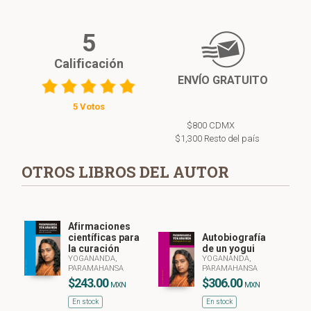
5
Calificación
ENVÍO GRATUITO
5 Votos
$800 CDMX
$1,300 Resto del país
OTROS LIBROS DEL AUTOR
Afirmaciones
científicas para
Autobiografía
la curación
de un yogui
YOGANANDA,
YOGANANDA,
PARAMAHANSA
PARAMAHANSA
$243.00
$306.00
MXN
MXN
En stock
En stock