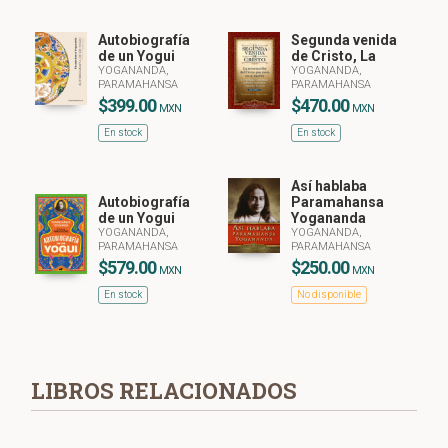
Autobiografía
Segunda venida
de un Yogui
de Cristo, La
YOGANANDA,
YOGANANDA,
PARAMAHANSA
PARAMAHANSA
$399.00
$470.00
MXN
MXN
En stock
En stock
Así hablaba
Autobiografía
Paramahansa
de un Yogui
Yogananda
YOGANANDA,
YOGANANDA,
PARAMAHANSA
PARAMAHANSA
$579.00
$250.00
MXN
MXN
En stock
No disponible
LIBROS RELACIONADOS