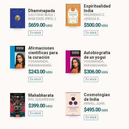
Espiritualidad
Dhammapada
India
GAUTAMA BUDA
/
PASZKIEWICZ,
RAM DASS (PRÓL.)
JOSHUA R.
$659.00
$500.00
MXN
MXN
En stock
En stock
Afirmaciones
científicas para
Autobiografía
la curación
de un yogui
YOGANANDA,
YOGANANDA,
PARAMAHANSA
PARAMAHANSA
$243.00
$306.00
MXN
MXN
En stock
En stock
Cosmologias
Mahabharata
de India
RAY, SUDARSHAN
ARNAU, JUAN
$399.00
MXN
$495.00
MXN
En stock
En stock