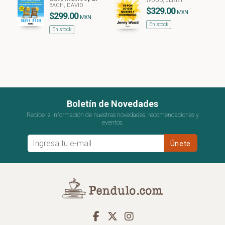
WOOD, JENNY
BACH, DAVID
$329.00
MXN
$299.00
MXN
En stock
En stock
Boletín de Novedades
Recibe la información de nuestras novedades, recomendaciones y
eventos.