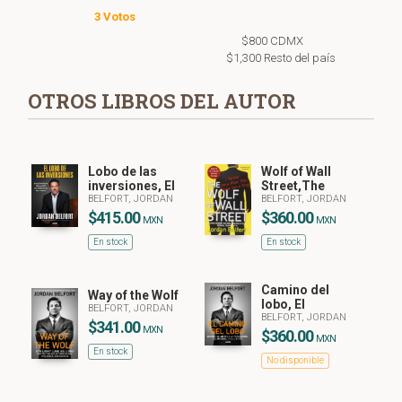
3 Votos
$800 CDMX
$1,300 Resto del país
OTROS LIBROS DEL AUTOR
Lobo de las
Wolf of Wall
inversiones, El
Street,The
BELFORT, JORDAN
BELFORT, JORDAN
$415.00
$360.00
MXN
MXN
En stock
En stock
Camino del
Way of the Wolf
lobo, El
BELFORT, JORDAN
BELFORT, JORDAN
$341.00
MXN
$360.00
MXN
En stock
No disponible