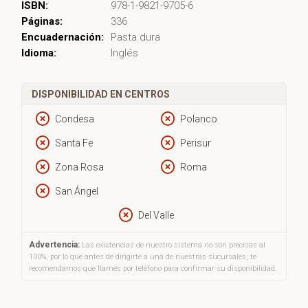
ISBN:
978-1-9821-9705-6
Páginas:
336
Encuadernación:
Pasta dura
Idioma:
Inglés
DISPONIBILIDAD EN CENTROS
Condesa
Polanco
Santa Fe
Perisur
Zona Rosa
Roma
San Ángel
Del Valle
Advertencia:
Las existencias de nuestro sistema no son precisas al
100%, por lo que antes de dirigirte a una de nuestras sucursales, te
recomendamos que llames por teléfono para confirmar su disponibilidad.