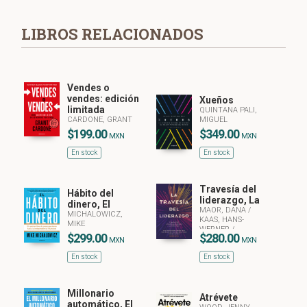
LIBROS RELACIONADOS
Vendes o
vendes: edición
Xueños
limitada
QUINTANA PALI,
CARDONE, GRANT
MIGUEL
$199.00
$349.00
MXN
MXN
En stock
En stock
Travesía del
Hábito del
liderazgo, La
dinero, El
MAOR, DANA
/
MICHALOWICZ,
KAAS, HANS-
MIKE
WERNER
/
$299.00
$280.00
STROVINK, KURT
/
MXN
MXN
SRINIVASAN,
En stock
En stock
RAMESH
Millonario
Atrévete
automático, El