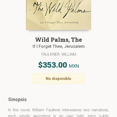
Wild Palms, The
If I Forget Thee, Jerusalem
FAULKNER, WILLIAM
$353.00
MXN
No disponible
Sinopsis
In this novel, William Faulkner interweaves two narratives,
each wholly absorbing in its own right, each subtly