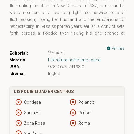
illuminating the other. In New Orleans in 1937, a man and a
woman embark on a headlong flight into the wilderness of
illicit passion, fleeing her husband and the temptations of
respectability. In Mississippi ten years earlier, a convict sets
forth across a flooded tiver, risking his one chance at
freedom to rescue a pregnant woman. From theses separate
stories Faulkner composes a symphony of deliverance and
Ver más
Vintage
Editorial:
damnation, survival and self-sacrifice, a novel in which
Materia
Literatura norteamericana
elemental danger is juxtaposed with fatal injuries of the spirit.
ISBN:
978-0-679-74193-0
'The wild Palms' is grandly inventive, heart-stopping in its
Idioma:
Inglés
prose, and suffused on every page with the physical presence
of the country that Faulkner made his own.
DISPONIBILIDAD EN CENTROS
Condesa
Polanco
Santa Fe
Perisur
Zona Rosa
Roma
San Ángel