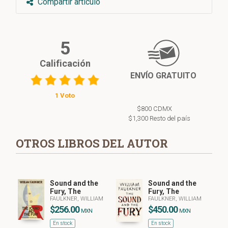
Compartir artículo
5
Calificación
ENVÍO GRATUITO
1 Voto
$800 CDMX
$1,300 Resto del país
OTROS LIBROS DEL AUTOR
Sound and the
Sound and the
Fury, The
Fury, The
FAULKNER, WILLIAM
FAULKNER, WILLIAM
$256.00
$450.00
MXN
MXN
En stock
En stock