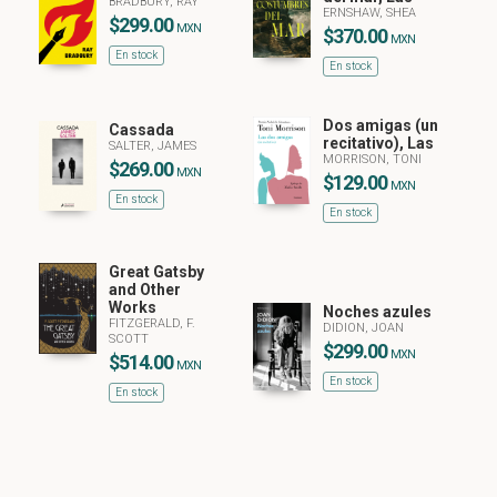
BRADBURY, RAY
ERNSHAW, SHEA
$299.00
MXN
$370.00
MXN
En stock
En stock
Dos amigas (un
Cassada
recitativo), Las
SALTER, JAMES
MORRISON, TONI
$269.00
MXN
$129.00
MXN
En stock
En stock
Great Gatsby
and Other
Works
Noches azules
FITZGERALD, F.
DIDION, JOAN
SCOTT
$299.00
MXN
$514.00
MXN
En stock
En stock