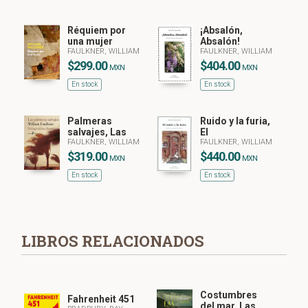
Réquiem por
¡Absalón,
una mujer
Absalón!
FAULKNER, WILLIAM
FAULKNER, WILLIAM
$299.00
$404.00
MXN
MXN
En stock
En stock
Palmeras
Ruido y la furia,
salvajes, Las
El
FAULKNER, WILLIAM
FAULKNER, WILLIAM
$319.00
$440.00
MXN
MXN
En stock
En stock
LIBROS RELACIONADOS
Costumbres
Fahrenheit 451
del mar, Las