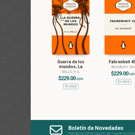
Guerra de los
Fahrenheit 4
mundos, La
BRADBURY, RA
WELLS, H.G.
$229.00
MX
$229.00
MXN
En stock
En stock
Boletín de Novedades
Recibe la información de nuestras nov