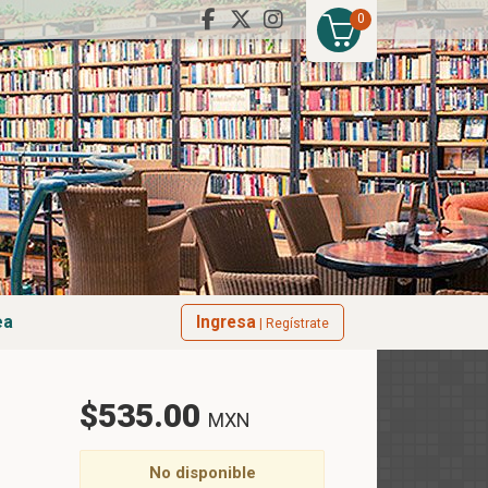
0
ea
Ingresa
| Regístrate
$535.00
MXN
No disponible