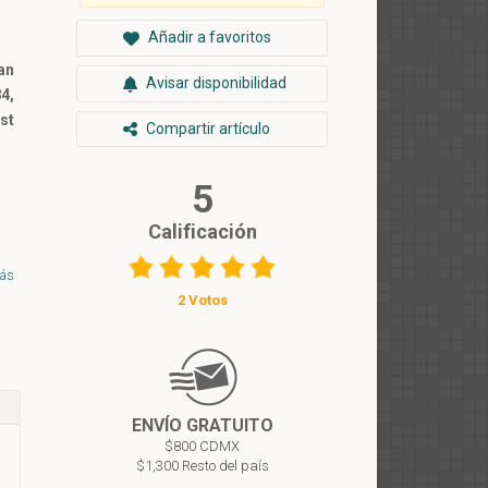
Añadir a favoritos
an
Avisar disponibilidad
4,
st
Compartir artículo
5
Calificación
l-
ás
ve
2 Votos
ho
he
he
84
it
ve
ENVÍO GRATUITO
m.
$800 CDMX
he
$1,300 Resto del país
s’