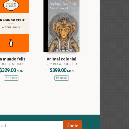
n mundo feliz
Animal colonial
UXLEY, ALDOUS
REY ROSA, RODRIGO
$329.00
$399.00
MXN
MXN
En stock
En stock