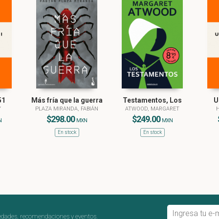
51
Más fría que la guerra
Testamentos, Los
U
Y
PLAZA MIRANDA, FABIÁN
ATWOOD, MARGARET
H
$298.00
$249.00
N
MXN
MXN
En stock
En stock
edades, recomendaciones y eventos.