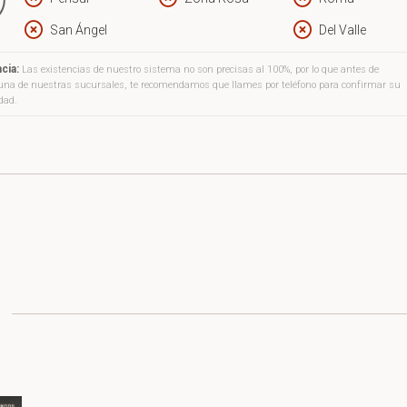
on.
San Ángel
Del Valle
cia:
Las existencias de nuestro sistema no son precisas al 100%, por lo que antes de
a una de nuestras sucursales, te recomendamos que llames por teléfono para confirmar su
idad.