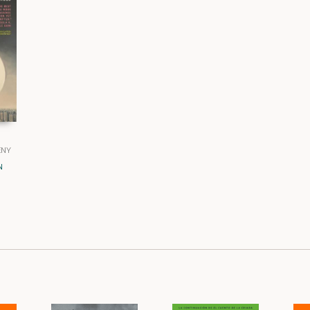
ENY
N