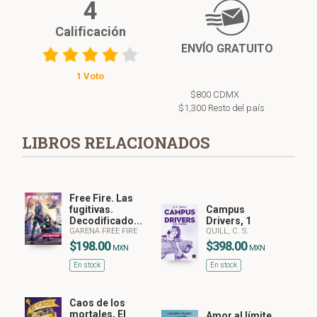
4
Calificación
ENVÍO GRATUITO
1 Voto
$800 CDMX
$1,300 Resto del país
LIBROS RELACIONADOS
Free Fire. Las
fugitivas.
Campus
Decodificado...
Drivers, 1
GARENA FREE FIRE
QUILL, C. S.
$198.00
$398.00
MXN
MXN
En stock
En stock
Caos de los
mortales, El
Amor al límite