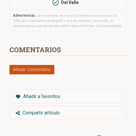
Del Valle
Advertencia:
Las existencias de nuestro sistema no son precisas al
100%, por lo que antes de dirigirte a una de nuestras sucursales, te
recomendamos que llames por teléfono para confirmar su disponibilidad.
COMENTARIOS
Añadir comentario
Añadir a favoritos
Compartir artículo