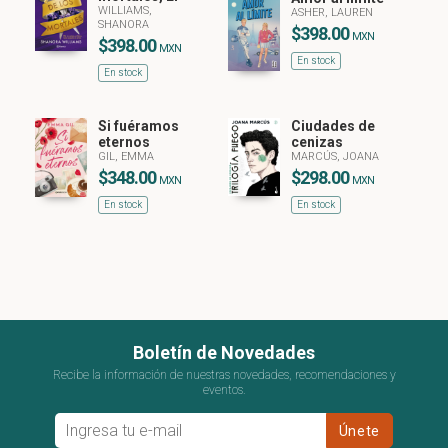
WILLIAMS,
ASHER, LAUREN
SHANORA
$398.00
MXN
$398.00
MXN
En stock
En stock
Si fuéramos
Ciudades de
eternos
cenizas
GIL, EMMA
MARCÚS, JOANA
$348.00
$298.00
MXN
MXN
En stock
En stock
Boletín de Novedades
Recibe la información de nuestras novedades, recomendaciones y
eventos.