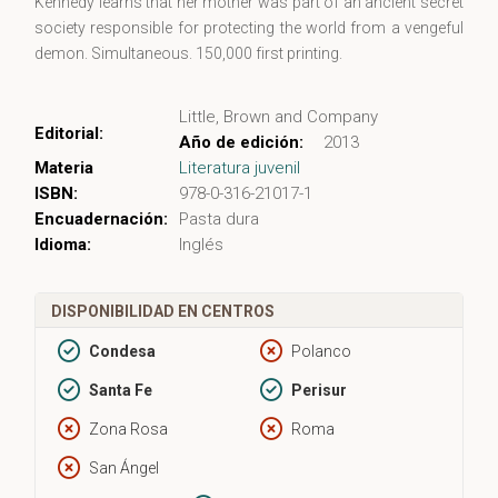
Kennedy learns that her mother was part of an ancient secret
society responsible for protecting the world from a vengeful
demon. Simultaneous. 150,000 first printing.
Little, Brown and Company
Editorial:
Año de edición:
2013
Materia
Literatura juvenil
ISBN:
978-0-316-21017-1
Encuadernación:
Pasta dura
Idioma:
Inglés
DISPONIBILIDAD EN CENTROS
Condesa
Polanco
Santa Fe
Perisur
Zona Rosa
Roma
San Ángel