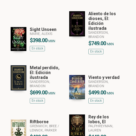
Aliento de los
dioses, El:
Edición
ilustrada
Sight Unseen
SANDERSON,
MARIE, ALEXIS
BRANDON
$398.00
MXN
$749.00
MXN
En stock
En stock
Metal perdido,
El: Edición
ilustrada
Viento y verdad
SANDERSON,
SANDERSON,
BRANDON
BRANDON
$699.00
$499.00
MXN
MXN
En stock
En stock
Rey de los
Riftborne
lobos, El
GRENWICH, BREE
/
PALPHREYMAN,
LENNOX, PARKER
LAUREN