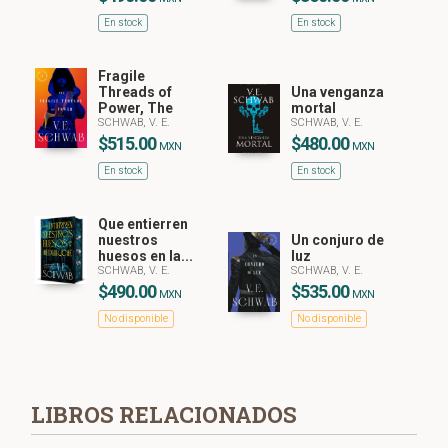
En stock
En stock
Fragile
Threads of
Una venganza
Power, The
mortal
SCHWAB, V. E.
SCHWAB, V. E.
$515.00
$480.00
MXN
MXN
En stock
En stock
Que entierren
nuestros
Un conjuro de
huesos en la...
luz
SCHWAB, V. E.
SCHWAB, V. E.
$490.00
$535.00
MXN
MXN
No disponible
No disponible
LIBROS RELACIONADOS