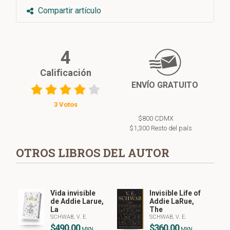
Compartir artículo
4
Calificación
ENVÍO GRATUITO
3 Votos
$800 CDMX
$1,300 Resto del país
OTROS LIBROS DEL AUTOR
Vida invisible
Invisible Life of
de Addie Larue,
Addie LaRue,
La
The
SCHWAB, V. E.
SCHWAB, V. E.
$490.00
$360.00
MXN
MXN