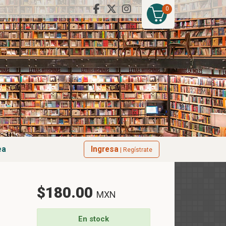
0
ea
Ingresa
| Regístrate
$180.00
MXN
En stock