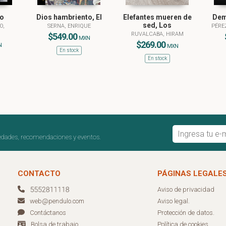
o
Dios hambriento, El
Elefantes mueren de
Dem
sed, Los
O,
SERNA, ENRIQUE
PÉRE
RUVALCABA, HIRAM
$549.00
MXN
$269.00
N
MXN
En stock
En stock
edades, recomendaciones y eventos.
CONTACTO
PÁGINAS LEGALE
Aviso de privacidad
Aviso legal.
web@pendulo.com
Protección de datos.
Contáctanos
Política de cookies
Bolsa de trabajo