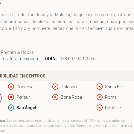
s
lez es hijo de Don José y la Maluchi, de quienes heredó el gusto por
iene una banda de blues llamada Las horas muertas, quizá por cier
con el tiempo y la muerte, temas que nutren también sus canciones
.
Rhythm & Books
Literatura mexicana
ISBN:
978-607-00-1099-6
IBILIDAD EN CENTROS
Condesa
Polanco
Santa Fe
Perisur
Zona Rosa
Roma
San Ángel
Del Valle
cia:
Las existencias de nuestro sistema no son precisas al 100%, por lo que antes de
a una de nuestras sucursales, te recomendamos que llames por teléfono para confirmar su
idad.