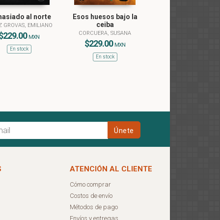
asiado al norte
Esos huesos bajo la
ceiba
Z GROVAS, EMILIANO
CORCUERA, SUSANA
$229.00
MXN
$229.00
MXN
En stock
En stock
S
ATENCIÓN AL CLIENTE
Cómo comprar
Costos de envío
Métodos de pago
Envíos y entregas