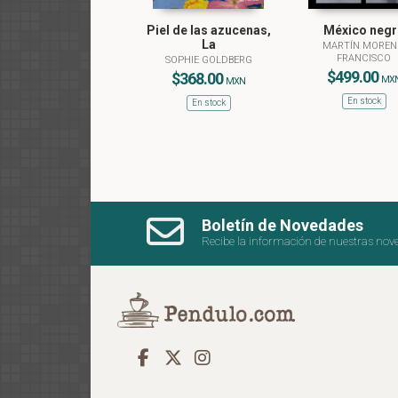
Piel de las azucenas,
México negr
La
MARTÍN MOREN
FRANCISCO
SOPHIE GOLDBERG
$499.00
$368.00
MX
MXN
En stock
En stock
Boletín de Novedades
Recibe la información de nuestras nov