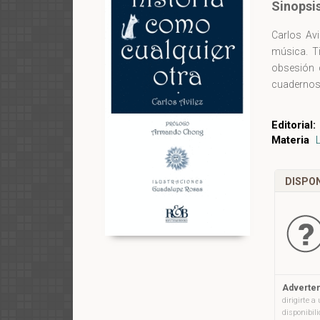
Sinopsi
Carlos Avi
música. T
obsesión 
cuadernos
Editorial:
Materia
DISPON
Adverten
dirigirte 
disponibil