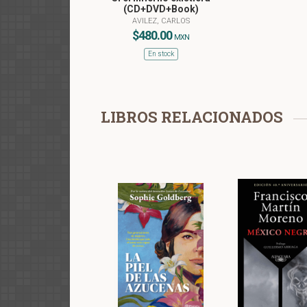
(CD+DVD+Book)
AVILEZ, CARLOS
$480.00
MXN
En stock
LIBROS RELACIONADOS