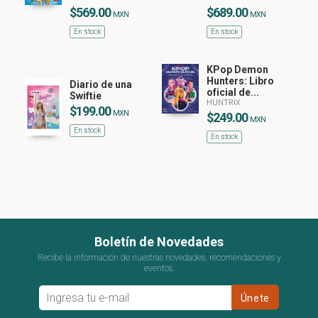
$569.00
$689.00
MXN
MXN
En stock
En stock
KPop Demon
Hunters: Libro
Diario de una
oficial de...
Swiftie
HUNTRIX
$199.00
MXN
$249.00
MXN
En stock
En stock
Boletín de Novedades
Recibe la información de nuestras novedades, recomendaciones y
eventos.