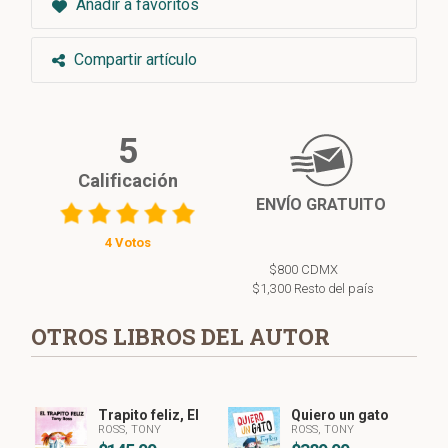
Añadir a favoritos
Compartir artículo
5
Calificación
ENVÍO GRATUITO
4 Votos
$800 CDMX
$1,300 Resto del país
OTROS LIBROS DEL AUTOR
Trapito feliz, El
Quiero un gato
ROSS, TONY
ROSS, TONY