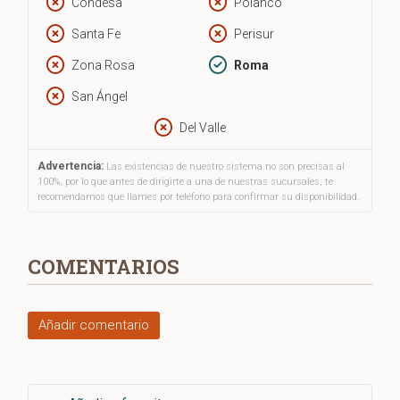
Condesa
Polanco
Santa Fe
Perisur
Zona Rosa
Roma
San Ángel
Del Valle
Advertencia:
Las existencias de nuestro sistema no son precisas al
100%, por lo que antes de dirigirte a una de nuestras sucursales, te
recomendamos que llames por teléfono para confirmar su disponibilidad.
COMENTARIOS
Añadir comentario