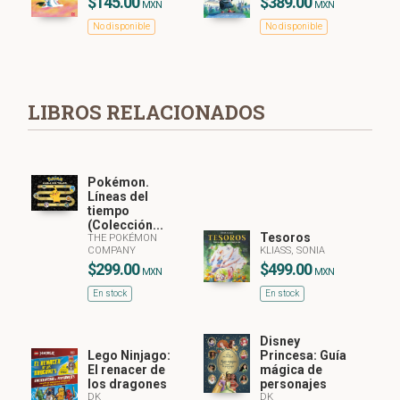
$145.00
$389.00
MXN
MXN
No disponible
No disponible
LIBROS RELACIONADOS
Pokémon.
Líneas del
tiempo
(Colección...
Tesoros
THE POKÉMON
COMPANY
KLIASS, SONIA
$299.00
$499.00
MXN
MXN
En stock
En stock
Disney
Lego Ninjago:
Princesa: Guía
El renacer de
mágica de
los dragones
personajes
DK
DK