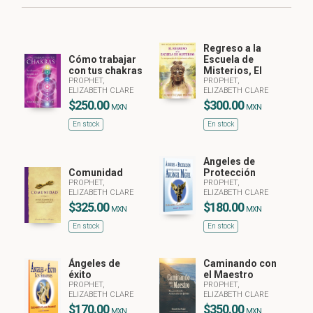
Regreso a la
Cómo trabajar
Escuela de
con tus chakras
Misterios, El
PROPHET,
PROPHET,
ELIZABETH CLARE
ELIZABETH CLARE
$250.00
$300.00
MXN
MXN
En stock
En stock
Angeles de
Comunidad
Protección
PROPHET,
PROPHET,
ELIZABETH CLARE
ELIZABETH CLARE
$325.00
$180.00
MXN
MXN
En stock
En stock
Ángeles de
Caminando con
éxito
el Maestro
PROPHET,
PROPHET,
ELIZABETH CLARE
ELIZABETH CLARE
$170.00
$350.00
MXN
MXN