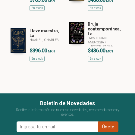
MXN
MXN
En stock
En stock
Bruja
contemporánea,
Llave maestra,
La
La
HAWTHORN,
HAANEL, CHARLES
AMBROSIA
/
F.
JUSTICE, SARAH
$396.00
$486.00
MXN
MXN
En stock
En stock
Boletín de Novedades
Recibe la información de nuestras novedades, recomendaciones y
eventos.