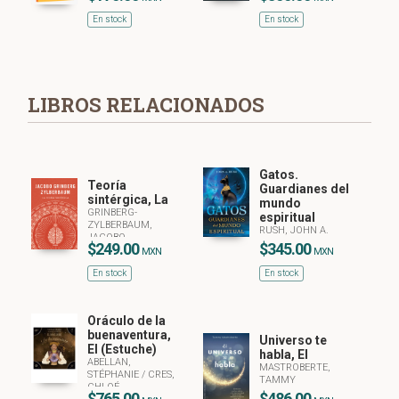
En stock
En stock
LIBROS RELACIONADOS
Gatos.
Teoría
Guardianes del
sintérgica, La
mundo
GRINBERG-
espiritual
ZYLBERBAUM,
RUSH, JOHN A.
JACOBO
$249.00
$345.00
MXN
MXN
En stock
En stock
Oráculo de la
buenaventura,
Universo te
El (Estuche)
habla, El
ABELLAN,
MASTROBERTE,
STÉPHANIE
/
CRES,
TAMMY
CHLOÉ
$765.00
$486.00