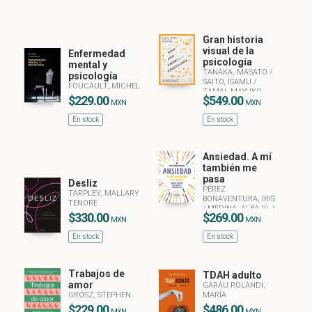
Gran historia
visual de la
Enfermedad
psicología
mental y
TANAKA, MASATO
/
psicología
SAITO, ISAMU
/
FOUCAULT, MICHEL
TAMAI, MAYUKO
$229.00
$549.00
MXN
MXN
En stock
En stock
Ansiedad. A mí
también me
pasa
Desliz
PÉREZ
TARPLEY, MALLARY
BONAVENTURA, IRIS
TENORE
/
MEDINA, ALBA (IL.)
$330.00
$269.00
MXN
MXN
En stock
En stock
Trabajos de
TDAH adulto
amor
GARAU ROLANDI,
GROSZ, STEPHEN
MARÍA
$229.00
$486.00
MXN
MXN