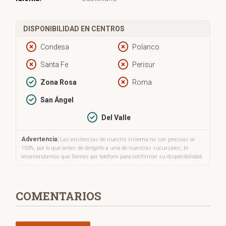
DISPONIBILIDAD EN CENTROS
Condesa
Polanco
Santa Fe
Perisur
Zona Rosa
Roma
San Ángel
Del Valle
Advertencia:
Las existencias de nuestro sistema no son precisas al
100%, por lo que antes de dirigirte a una de nuestras sucursales, te
recomendamos que llames por teléfono para confirmar su disponibilidad.
COMENTARIOS