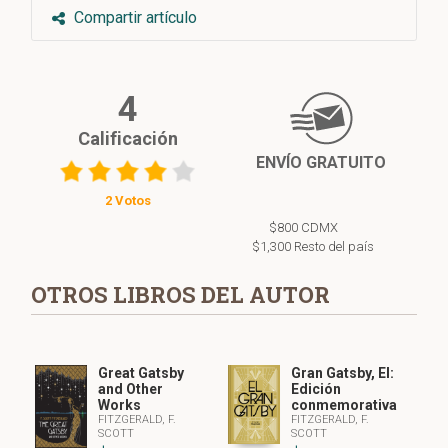
Compartir artículo
4
Calificación
ENVÍO GRATUITO
2 Votos
$800 CDMX
$1,300 Resto del país
OTROS LIBROS DEL AUTOR
Great Gatsby
Gran Gatsby, El:
and Other
Edición
Works
conmemorativa
FITZGERALD, F.
FITZGERALD, F.
SCOTT
SCOTT