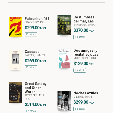
Costumbres
Fahrenheit 451
del mar, Las
BRADBURY, RAY
ERNSHAW, SHEA
$299.00
MXN
$370.00
MXN
En stock
En stock
Dos amigas (un
Cassada
recitativo), Las
SALTER, JAMES
MORRISON, TONI
$269.00
MXN
$129.00
MXN
En stock
En stock
Great Gatsby
and Other
Works
Noches azules
FITZGERALD, F.
DIDION, JOAN
SCOTT
$299.00
MXN
$514.00
MXN
En stock
En stock