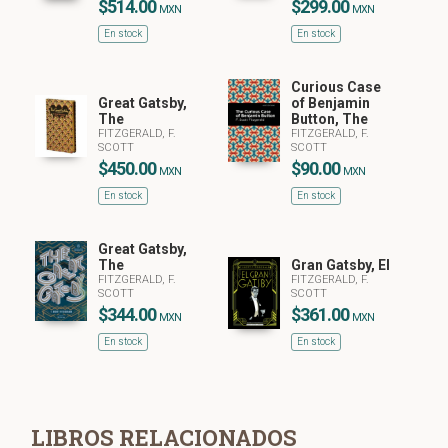
$514.00
$299.00
MXN
MXN
En stock
En stock
Curious Case
Great Gatsby,
of Benjamin
The
Button, The
FITZGERALD, F.
FITZGERALD, F.
SCOTT
SCOTT
$450.00
$90.00
MXN
MXN
En stock
En stock
Great Gatsby,
The
Gran Gatsby, El
FITZGERALD, F.
FITZGERALD, F.
SCOTT
SCOTT
$344.00
$361.00
MXN
MXN
En stock
En stock
LIBROS RELACIONADOS