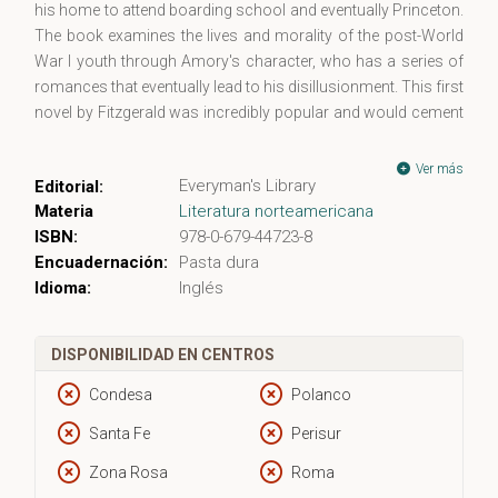
his home to attend boarding school and eventually Princeton.
The book examines the lives and morality of the post-World
War I youth through Amory's character, who has a series of
romances that eventually lead to his disillusionment. This first
novel by Fitzgerald was incredibly popular and would cement
his position as one of America's premiere literary talents of
the first part of the 20th century.
Ver más
Everyman's Library
Editorial:
Materia
Literatura norteamericana
ISBN:
978-0-679-44723-8
Encuadernación:
Pasta dura
Idioma:
Inglés
DISPONIBILIDAD EN CENTROS
Condesa
Polanco
Santa Fe
Perisur
Zona Rosa
Roma