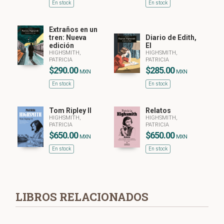
En stock
En stock
Extraños en un
tren: Nueva
Diario de Edith,
edición
El
HIGHSMITH,
HIGHSMITH,
PATRICIA
PATRICIA
$290.00
$285.00
MXN
MXN
En stock
En stock
Tom Ripley II
Relatos
HIGHSMITH,
HIGHSMITH,
PATRICIA
PATRICIA
$650.00
$650.00
MXN
MXN
En stock
En stock
LIBROS RELACIONADOS