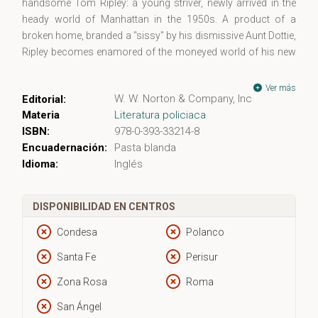
handsome Tom Ripley: a young striver, newly arrived in the
heady world of Manhattan in the 1950s. A product of a
broken home, branded a "sissy" by his dismissive Aunt Dottie,
Ripley becomes enamored of the moneyed world of his new
friend, Dickie Greenleaf. This fondness turns obsessive when
Ripley is sent to Italy to bring back his libertine pal but grows
Ver más
W. W. Norton & Company, Inc
Editorial:
enraged by Dickie's ambivalent feelings for Marge, a charming
Materia
Literatura policiaca
American dilettante. A dark reworking of Henry James's The
ISBN:
978-0-393-33214-8
Ambassadors, The Talented Mr. Ripley—immortalized in the
Encuadernación:
Pasta blanda
1998 film starring Matt Damon, Jude Law, and Gywneth
Idioma:
Inglés
Paltrow—is an unforgettable introduction to this debonair
confidence man, whose talent for self-invention and
calculated murder is chronicled in four subsequent novels.
DISPONIBILIDAD EN CENTROS
Condesa
Polanco
Santa Fe
Perisur
Zona Rosa
Roma
San Ángel