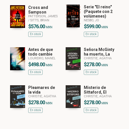
Serie "El reino"
Cross and
(Paquete con 2
Sampson
volúmenes)
PATTERSON, JAMES
/
SITTS, BRIAN
NESBO, JO
$576.00
$599.00
MXN
MXN
En stock
En stock
Antes de que
Señora McGinty
todo cambie
ha muerto, La
LOUREIRO, MANEL
CHRISTIE, AGATHA
$498.00
$278.00
MXN
MXN
En stock
En stock
Pleamares de
Misterio de
la vida
Sittaford, El
CHRISTIE, AGATHA
CHRISTIE, AGATHA
$278.00
$278.00
MXN
MXN
En stock
En stock