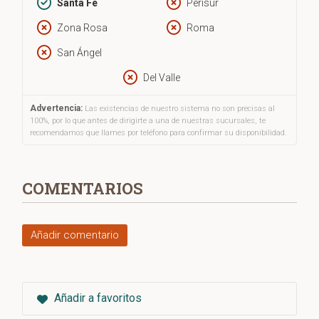
Santa Fe
Perisur
Zona Rosa
Roma
San Ángel
Del Valle
Advertencia:
Las existencias de nuestro sistema no son precisas al
100%, por lo que antes de dirigirte a una de nuestras sucursales, te
recomendamos que llames por teléfono para confirmar su disponibilidad.
COMENTARIOS
Añadir comentario
Añadir a favoritos