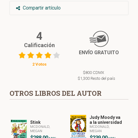
Compartir artículo
4
Calificación
ENVÍO GRATUITO
2 Votos
$800 CDMX
$1,300 Resto del país
OTROS LIBROS DEL AUTOR
Judy Moody va
Stink
a la universidad
MCDONALD,
MCDONALD,
MEGAN
MEGAN
$288.00
$239.00