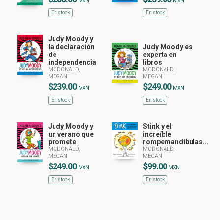
MXN
MXN
En stock
En stock
Judy Moody y
la declaración
Judy Moody es
de
experta en
independencia
libros
MCDONALD,
MCDONALD,
MEGAN
MEGAN
$239.00
$249.00
MXN
MXN
En stock
En stock
Judy Moody y
Stink y el
un verano que
increíble
promete
rompemandíbulas...
MCDONALD,
MCDONALD,
MEGAN
MEGAN
$249.00
$99.00
MXN
MXN
En stock
En stock