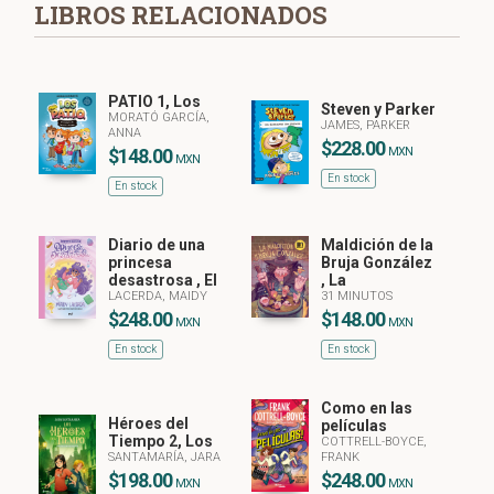
LIBROS RELACIONADOS
PATIO 1, Los
Steven y Parker
MORATÓ GARCÍA,
JAMES, PARKER
ANNA
$228.00
MXN
$148.00
MXN
En stock
En stock
Diario de una
Maldición de la
princesa
Bruja González
desastrosa , El
, La
LACERDA, MAIDY
31 MINUTOS
$248.00
$148.00
MXN
MXN
En stock
En stock
Como en las
Héroes del
películas
Tiempo 2, Los
COTTRELL-BOYCE,
SANTAMARÍA, JARA
FRANK
$198.00
$248.00
MXN
MXN