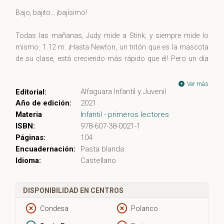
Bajo, bajito... ¡bajísimo!
Todas las mañanas, Judy mide a Stink, y siempre mide lo
mismo: 1.12 m. ¡Hasta Newton, un tritón que es la mascota
de su clase, está creciendo más rápido que él! Pero un día
sucede algo aún peor: ¡Stink mide medio centímetro menos!
¡No puede ser! ¿O sí? ¿Se estará encogiendo?
Ver más
Alfaguara Infantil y Juvenil
Editorial:
Año de edición:
2021
Materia
Infantil - primeros lectores
ISBN:
978-607-38-0021-1
Páginas:
104
Encuadernación:
Pasta blanda
Idioma:
Castellano
DISPONIBILIDAD EN CENTROS
Condesa
Polanco