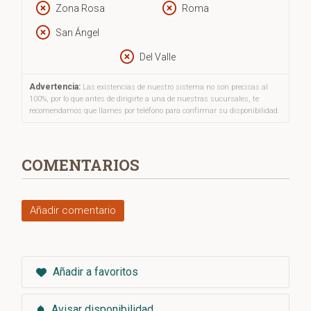
Zona Rosa
Roma
San Ángel
Del Valle
Advertencia:
Las existencias de nuestro sistema no son precisas al
100%, por lo que antes de dirigirte a una de nuestras sucursales, te
recomendamos que llames por teléfono para confirmar su disponibilidad.
COMENTARIOS
Añadir comentario
Añadir a favoritos
Avisar disponibilidad