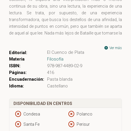
continua de su obra, sino una lectura, la experiencia de una
lectura. Se trata, por supuesto, de una experiencia
transformadora, que busca los destellos de una afinidad, la
intensidad de puntos en común, pero que también se aparta
de aquel al que lee. Nada más lejos de Bataille que tomarse la
obra de Nietzsche con la seriedad de un filólogo e intentar
sistematizar un pensamiento expresado en fragmentos. Se
Ver más
El Cuenco de Plata
Editorial:
trata más bien de atestiguar esa lectura de intensidades y
Materia
Filosofía
subrayarlas, para poder afirmar la propia experiencia en
ISBN:
978-987-4489-02-9
torno a ciertos núcleos fundamentales de Nietzsche. Así, la
Páginas:
416
muerte de Dios constituirá el hecho fundacional de la
Encuadernación:
Pasta blanda
ateología y permitirá vislumbrar alguna especie de
Idioma:
Castellano
comunidad, unida en la experiencia de la ausencia absoluta
de dios.
DISPONIBILIDAD EN CENTROS
Condesa
Polanco
Santa Fe
Perisur