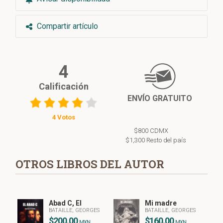
Compartir artículo
4
Calificación
ENVÍO GRATUITO
4 Votos
$800 CDMX
$1,300 Resto del país
OTROS LIBROS DEL AUTOR
Mi madre
Abad C, El
BATAILLE, GEORGES
BATAILLE, GEORGES
$160.00
$200.00
MXN
MXN