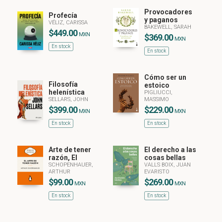
Provocadores
Profecía
y paganos
VÉLIZ, CARISSA
BAKEWELL, SARAH
$449.00
MXN
$369.00
MXN
En stock
En stock
Cómo ser un
Filosofía
estoico
helenística
PIGLIUCCI,
SELLARS, JOHN
MASSIMO
$399.00
$229.00
MXN
MXN
En stock
En stock
Arte de tener
El derecho a las
razón, El
cosas bellas
SCHOPENHAUER,
VALLS BOIX, JUAN
ARTHUR
EVARISTO
$99.00
$269.00
MXN
MXN
En stock
En stock