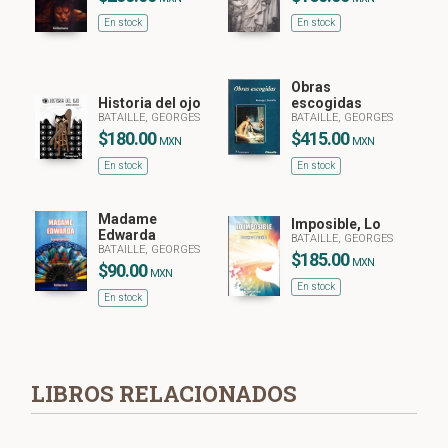
En stock
En stock
Obras
Historia del ojo
escogidas
BATAILLE, GEORGES
BATAILLE, GEORGES
$180.00
$415.00
MXN
MXN
En stock
En stock
Madame
Imposible, Lo
Edwarda
BATAILLE, GEORGES
BATAILLE, GEORGES
$185.00
MXN
$90.00
MXN
En stock
En stock
LIBROS RELACIONADOS