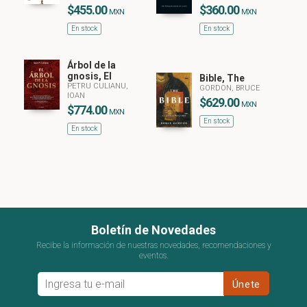
$455.00
$360.00
MXN
MXN
En stock
En stock
Árbol de la
gnosis, El
Bible, The
PETRU CULIANU,
GORDON, BRUCE
IOAN
$629.00
MXN
$774.00
MXN
En stock
En stock
Boletín de Novedades
Recibe la información de nuestras novedades, recomendaciones y
eventos.