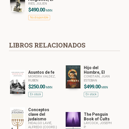
RIES, JULIEN
$490.00
MXN
No disponible
LIBROS RELACIONADOS
Hijo del
Asuntos de fe
Hombre, El
MOREIRA VALDEZ,
CONSTAÍN, JUAN
RUBEN
ESTEBAN
$250.00
$499.00
MXN
MXN
En stock
En stock
Conceptos
clave del
The Penguin
judaismo
Book of Cults
HIDALGO LAVIÉ,
LAYCOCK, JOSEPH
ALFREDO (COORD.)
P.