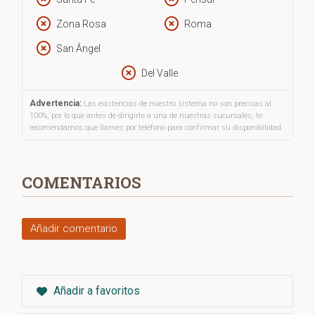
a conectar con la alteridad total de lo sagrado, se configura,
en primera instancia, como un homo symbolicus.
Zona Rosa
Roma
San Ángel
Del Valle
Advertencia:
Las existencias de nuestro sistema no son precisas al
100%, por lo que antes de dirigirte a una de nuestras sucursales, te
recomendamos que llames por teléfono para confirmar su disponibilidad.
COMENTARIOS
Añadir comentario
Añadir a favoritos