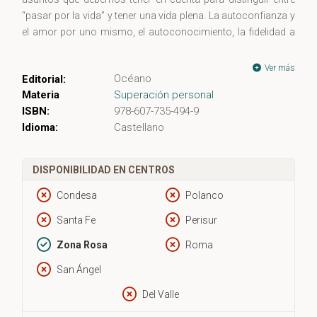
“pasar por la vida” y tener una vida plena. La autoconfianza y
el amor por uno mismo, el autoconocimiento, la fidelidad a
nuestros valores y aspiraciones, el optimismo y el deseo, los
vínculos sanos y nocivos, los prejuicios sociales que
Ver más
Océano
Editorial:
influyen en nuestras decisiones cotidianas, son algunas de
Materia
Superación personal
las estaciones por las que el psicólogo argentino transita en
ISBN:
978-607-735-494-9
el camino para alcanzar lo mejor de nosotros mismos. En
Idioma:
Castellano
estas páginas se hallarán las guías y consejos que el autor,
con su peculiar y ya reconocido estilo, ha sabido madurar en
su experimentada trayectoria de indagación sobre el
DISPONIBILIDAD EN CENTROS
comportamiento humano.
Condesa
Polanco
Santa Fe
Perisur
Zona Rosa
Roma
San Ángel
Del Valle