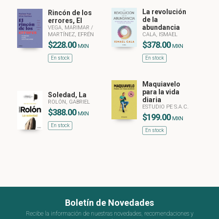
La revolución
Rincón de los
de la
errores, El
abundancia
VEGA, MARIMAR
/
MARTÍNEZ, EFRÉN
CALA, ISMAEL
$228.00
$378.00
MXN
MXN
En stock
En stock
Maquiavelo
para la vida
Soledad, La
diaria
ROLÓN, GABRIEL
ESTUDIO PE S.A.C.
$388.00
MXN
$199.00
MXN
En stock
En stock
Boletín de Novedades
Recibe la información de nuestras novedades, recomendaciones y