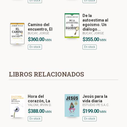
En stock
En stock
De la
autoestima al
Camino del
egoísmo. Un
encuentro, El
diálogo...
BUCAY, JORGE
BUCAY, JORGE
$360.00
$355.00
MXN
MXN
En stock
En stock
LIBROS RELACIONADOS
Hora del
Jesús para la
corazón, La
vida diaria
YALOM, IRVIN D.
ESTUDIO PE S.A.C.
$388.00
$199.00
MXN
MXN
En stock
En stock