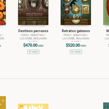
Destinos perrunos
Retratos gatunos
M
EN
/
PEREZ, SÉBASTIEN
/
PEREZ, SÉBASTIEN
/
P
MIN
LACOMBE, BENJAMIN
LACOMBE, BENJAMIN
LA
(ILUST.)
(ILUST.)
$470.00
$520.00
N
MXN
MXN
En stock
En stock