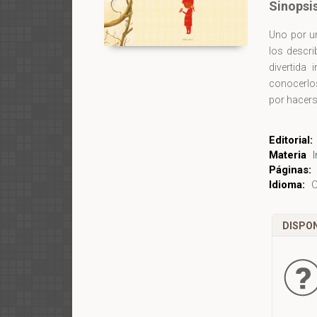
Sinopsi
Uno por u
los descri
divertida
conocerlos
por hacers
Editorial:
Materia
Páginas:
Idioma:
C
DISPON