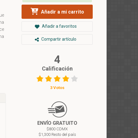
Añadir a mi carrito
ue
una
Añadir a favoritos
ce
cha
Compartir artículo
4
Calificación
3 Votos
ENVÍO GRATUITO
$800 CDMX
$1,300 Resto del país