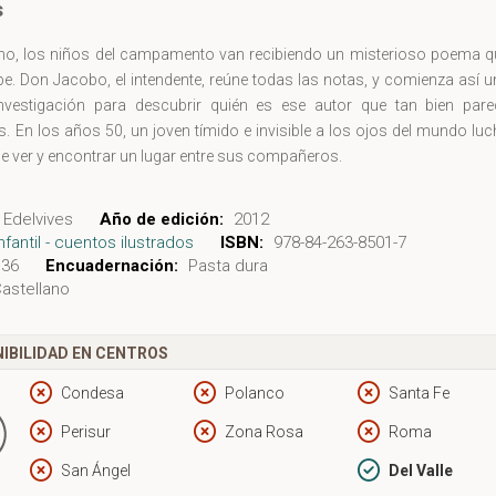
s
no, los niños del campamento van recibiendo un misterioso poema q
be. Don Jacobo, el intendente, reúne todas las notas, y comienza así 
 investigación para descubrir quién es ese autor que tan bien pare
. En los años 50, un joven tímido e invisible a los ojos del mundo lu
e ver y encontrar un lugar entre sus compañeros.
Edelvives
Año de edición:
2012
Infantil - cuentos ilustrados
ISBN:
978-84-263-8501-7
36
Encuadernación:
Pasta dura
astellano
IBILIDAD EN CENTROS
Condesa
Polanco
Santa Fe
Perisur
Zona Rosa
Roma
San Ángel
Del Valle