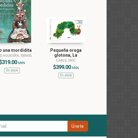
o una mordidita
Pequeña oruga
glotona, La
S AGUILERA, ISMAEL
CARLE, ERIC
$319.00
MXN
$399.00
MXN
En stock
En stock