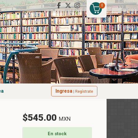
0
ea
Ingresa
| Regístrate
$545.00
MXN
En stock