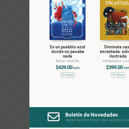
En un pueblito azul
Diminuta ca
donde no pasaba
encantada: edi
nada
ilustrada
BADIA, MARTÍN
FERNÁNDEZ, LA
$439.00
$399.00
MXN
MX
En stock
En stock
Boletín de Novedades
Recibe la información de nuestras nov