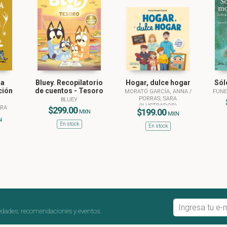
sa
Bluey. Recopilatorio
Hogar, dulce hogar
Sól
ción
de cuentos - Tesoro
MORATÓ GARCÍA, ANNA
/
FUNE
PORRAS, SARA
BLUEY
(ILUSTRADOR)
URA
$299.00
$199.00
MXN
MXN
N
En stock
En stock
edades, recomendaciones y eventos.