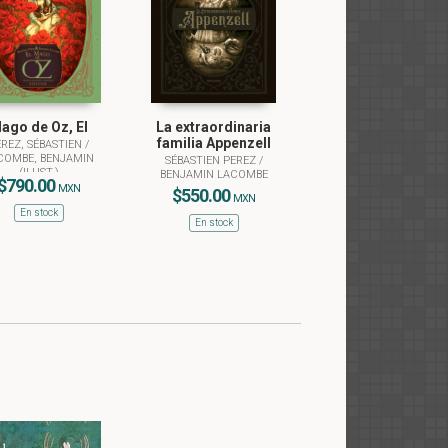
ago de Oz, El
La extraordinaria
familia Appenzell
EREZ, SÉBASTIEN
/
COMBE, BENJAMIN
SÉBASTIEN PEREZ
/
(ILUST.)
BENJAMIN LACOMBE
$790.00
MXN
$550.00
MXN
En stock
En stock