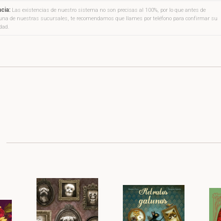
cia:
Las existencias de nuestro sistema no son precisas al 100%, por lo que antes de
a una de nuestras sucursales, te recomendamos que llames por teléfono para confirmar su
idad.