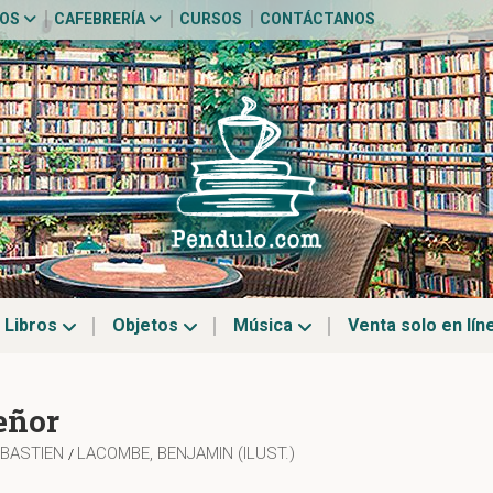
TOS
CAFEBRERÍA
CURSOS
CONTÁCTANOS
Libros
Objetos
Música
Venta solo en lín
eñor
ÉBASTIEN
LACOMBE, BENJAMIN (ILUST.)
/