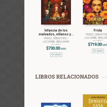
Infancia de los
Frida
malvados, villanos y...
PEREZ, SÉBASTI
LACOMBE, BENJA
PEREZ, SÉBASTIEN
/
(ILUST.)
LACOMBE, BENJAMIN
$719.00
(ILUST.)
MX
$730.00
MXN
En stock
En stock
LIBROS RELACIONADOS