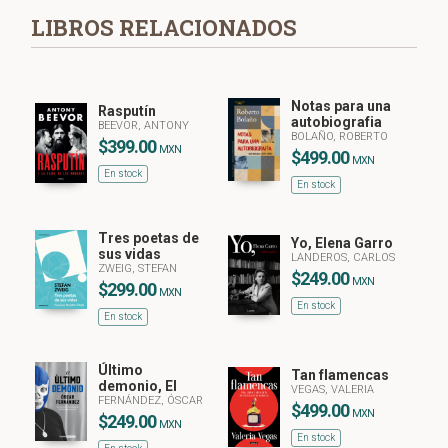
LIBROS RELACIONADOS
Notas para una
Rasputín
autobiografia
BEEVOR, ANTONY
BOLAÑO, ROBERTO
$399.00
MXN
$499.00
MXN
En stock
En stock
Tres poetas de
Yo, Elena Garro
sus vidas
LANDEROS, CARLOS
ZWEIG, STEFAN
$249.00
MXN
$299.00
MXN
En stock
En stock
Último
Tan flamencas
demonio, El
VEGAS, VALERIA
FERNÁNDEZ, ÓSCAR
$499.00
MXN
$249.00
MXN
En stock