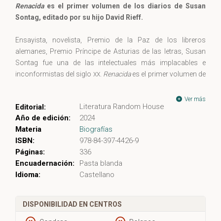
Renacida
es el primer volumen de los diarios de Susan
Sontag, editado por su hijo David Rieff.
Ensayista, novelista, Premio de la Paz de los libreros
alemanes, Premio Príncipe de Asturias de las letras, Susan
Sontag fue una de las intelectuales más implacables e
inconformistas del siglo
.
Renacida
es el primer volumen de
XX
sus diarios personales, editados por su hijo David Rieff.
Ver más
Literatura Random House
Editorial:
«Afirmar que estos diarios son reveladores es un drástico
Año de edición:
2024
eufemismo. Uno de los principales dilemas en mi decisión de
Materia
Biografías
publicarlos ha sido que, al menos en la última etapa de su
ISBN:
978-84-397-4426-9
vida, mi madre no fue en ningún sentido una persona proclive
Páginas:
336
a la confidencia. En particular evitaba hasta donde le era
Encuadernación:
Pasta blanda
posible, sin negarla, toda referencia a su homosexualidad o
Idioma:
Castellano
todo reconocimiento de su propia ambición. Así que mi
decisión sin duda viola su intimidad. No hay otra manera de
describirlo con imparcialidad. [...] El criterio de selección fue
DISPONIBILIDAD EN CENTROS
determinado en parte por mi impresión de que la crudeza y el