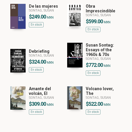
De las mujeres
Obra
SONTAG, SUSAN
Imprescindible
SONTAG, SUSAN
$249.00
MXN
$599.00
MXN
En stock
En stock
Susan Sontag:
Essays of the
Debriefing
1960s & 70s
SONTAG, SUSAN
SONTAG, SUSAN
$324.00
MXN
$772.00
MXN
En stock
En stock
Amante del
Volcano lover,
volcán, El
The
SONTAG, SUSAN
SONTAG, SUSAN
$309.00
$522.00
MXN
MXN
En stock
En stock